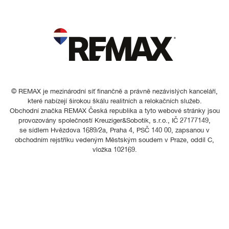
© REMAX je mezinárodní síť finančně a právně nezávislých kanceláří,
které nabízejí širokou škálu realitních a relokačních služeb.
Obchodní značka REMAX Česká republika a tyto webové stránky jsou
provozovány společností Kreuziger&Sobotik, s.r.o., IČ 27177149,
se sídlem Hvězdova 1689/2a, Praha 4, PSČ 140 00, zapsanou v
obchodním rejstříku vedeným Městským soudem v Praze, oddíl C,
vložka 102169.