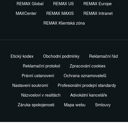
REMAX Global
REMAX US
REMAX Europe
MAXCenter
REMAX MAXIS
REMAX Intranet
REMAX Klientská zóna
Etický kodex
Obchodní podmínky
Reklamační řád
Reklamační protokol
Zpracování cookies
Právní ustanovení
Ochrana oznamovatelů
Nastavení soukromí
Profesionální prodejní standardy
Názvosloví v realitách
Advokátní kanceláře
Záruka spokojenosti
Mapa webu
Smlouvy