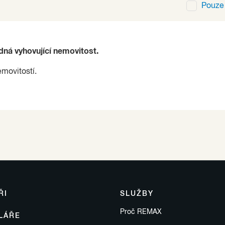
Pouz
ádná vyhovující nemovitost.
emovitostí.
ŘI
SLUŽBY
Proč REMAX
LÁŘE