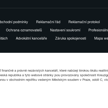
bchodní podmínky
Reklamační řád
Reklamační protokol
Ochrana oznamovatelů
Nastavení soukromí
Profesionáln
litách
Advokátní kanceláře
Záruka spokojenosti
Mapa w
finančně a právně nezávislých kanceláří, které nabízejí širokou škálu realitn
ká republika a tyto webové stránky jsou provozovány společností Kreuziger
anou v obchodním rejstříku vedeným Městským soudem v Praze, oddíl C, vl