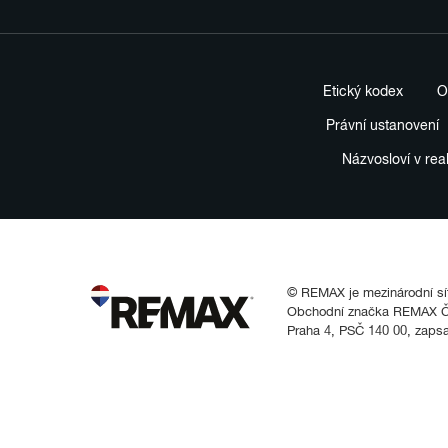
Etický kodex
O
Právní ustanovení
Názvosloví v rea
© REMAX je mezinárodní síť 
Obchodní značka REMAX Čes
Praha 4, PSČ 140 00, zaps