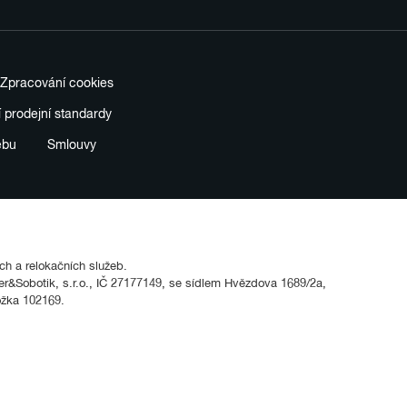
Zpracování cookies
í prodejní standardy
ebu
Smlouvy
ích a relokačních služeb.
&Sobotik, s.r.o., IČ 27177149, se sídlem Hvězdova 1689/2a,
ožka 102169.