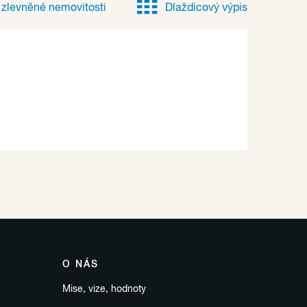
e
zlevněné
nemovitosti
Dlaždicový výpis
O NÁS
Mise, vize, hodnoty