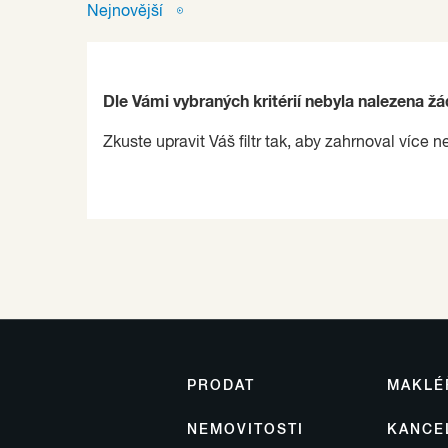
Nejnovější
Dle Vámi vybraných kritérií nebyla nalezena ž
Zkuste upravit Váš filtr tak, aby zahrnoval více n
PRODAT
MAKLÉ
NEMOVITOSTI
KANCE