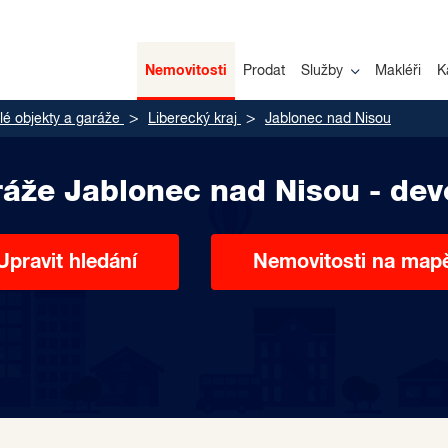
Nemovitosti
Prodat
Služby
Makléři
K
é objekty a garáže
Liberecký kraj
Jablonec nad Nisou
ráže Jablonec nad Nisou - dev
Upravit hledání
Nemovitosti na map