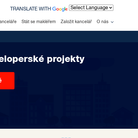
TRANSLATE WITH
Powered by
anceláře
Stát se makléřem
Založit kancelář
O nás
eloperské projekty
ě