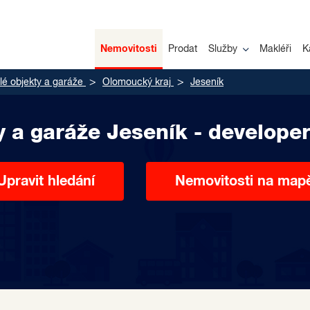
Nemovitosti
Prodat
Služby
Makléři
K
é objekty a garáže
Olomoucký kraj
Jeseník
y a garáže Jeseník - developer
Upravit hledání
Nemovitosti na map