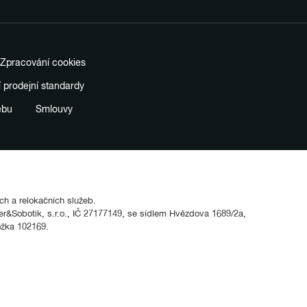
Zpracování cookies
í prodejní standardy
ebu
Smlouvy
ích a relokačních služeb.
&Sobotik, s.r.o., IČ 27177149, se sídlem Hvězdova 1689/2a,
ožka 102169.