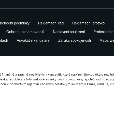
bchodní podmínky
Reklamační řád
Reklamační protokol
Ochrana oznamovatelů
Nastavení soukromí
Profesionáln
litách
Advokátní kanceláře
Záruka spokojenosti
Mapa w
finančně a právně nezávislých kanceláří, které nabízejí širokou škálu realitn
ká republika a tyto webové stránky jsou provozovány společností Kreuziger
anou v obchodním rejstříku vedeným Městským soudem v Praze, oddíl C, vl