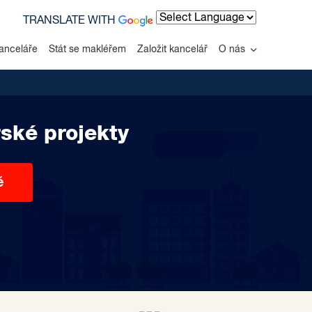
TRANSLATE WITH
Powered by
anceláře
Stát se makléřem
Založit kancelář
O nás
ské projekty
ě