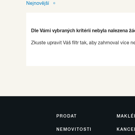
Nejnovější
Dle Vámi vybraných kritérií nebyla nalezena ž
Zkuste upravit Váš filtr tak, aby zahrnoval více n
PRODAT
MAKLÉ
NEMOVITOSTI
KANCE