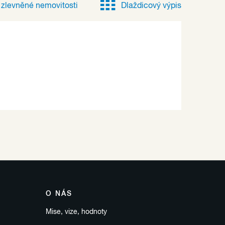
e
zlevněné
nemovitosti
Dlaždicový výpis
O NÁS
Mise, vize, hodnoty