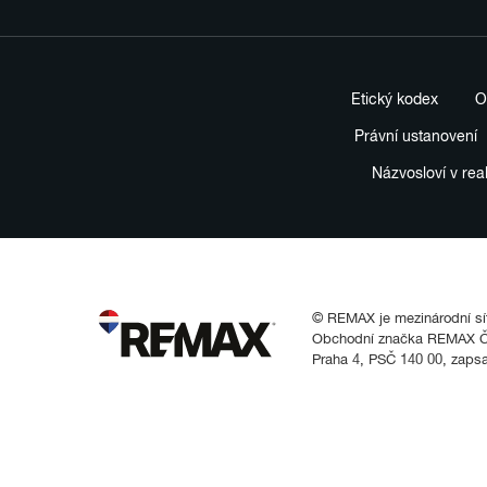
Etický kodex
O
Právní ustanovení
Názvosloví v rea
© REMAX je mezinárodní síť 
Obchodní značka REMAX Čes
Praha 4, PSČ 140 00, zaps