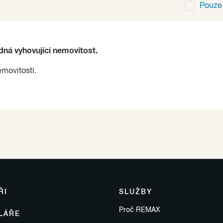
Pouz
ádná vyhovující nemovitost.
emovitostí.
ŘI
SLUŽBY
Proč REMAX
LÁŘE