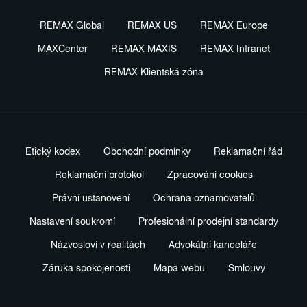
REMAX Global
REMAX US
REMAX Europe
MAXCenter
REMAX MAXIS
REMAX Intranet
REMAX Klientská zóna
Etický kodex
Obchodní podmínky
Reklamační řád
Reklamační protokol
Zpracování cookies
Právní ustanovení
Ochrana oznamovatelů
Nastavení soukromí
Profesionální prodejní standardy
Názvosloví v realitách
Advokátní kanceláře
Záruka spokojenosti
Mapa webu
Smlouvy