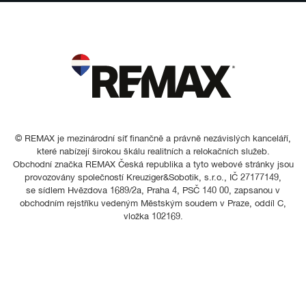
© REMAX je mezinárodní síť finančně a právně nezávislých kanceláří,
které nabízejí širokou škálu realitních a relokačních služeb.
Obchodní značka REMAX Česká republika a tyto webové stránky jsou
provozovány společností Kreuziger&Sobotik, s.r.o., IČ 27177149,
se sídlem Hvězdova 1689/2a, Praha 4, PSČ 140 00, zapsanou v
obchodním rejstříku vedeným Městským soudem v Praze, oddíl C,
vložka 102169.