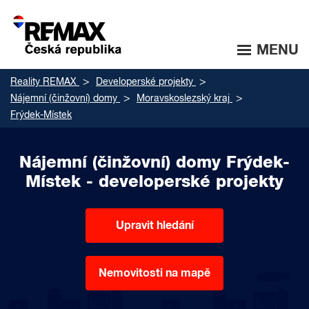
MENU
Reality REMAX
Developerské projekty
Nájemní (činžovní) domy
Moravskoslezský kraj
Frýdek-Místek
Nájemní (činžovní) domy Frýdek-
Místek - developerské projekty
Upravit hledání
Nemovitosti na mapě