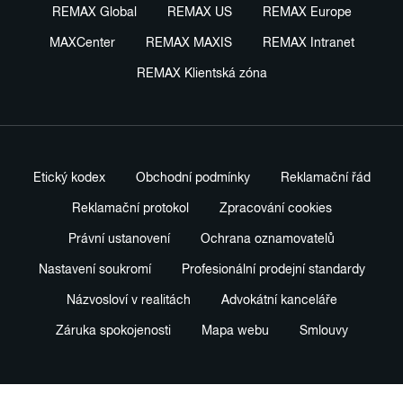
REMAX Global
REMAX US
REMAX Europe
MAXCenter
REMAX MAXIS
REMAX Intranet
REMAX Klientská zóna
Etický kodex
Obchodní podmínky
Reklamační řád
Reklamační protokol
Zpracování cookies
Právní ustanovení
Ochrana oznamovatelů
Nastavení soukromí
Profesionální prodejní standardy
Názvosloví v realitách
Advokátní kanceláře
Záruka spokojenosti
Mapa webu
Smlouvy