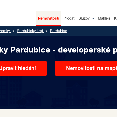
Nemovitosti
Prodat
Služby
Makléři
K
zemky
Pardubický kraj
Pardubice
y Pardubice - developerské p
Upravit hledání
Nemovitosti na map