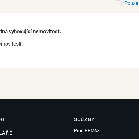
Pouz
ádná vyhovující nemovitost.
emovitostí.
ŘI
SLUŽBY
Proč REMAX
LÁŘE