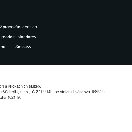
Zpracování cookies
í prodejní standardy
ebu
Smlouvy
ích a relokačních služeb.
&Sobotik, s.r.o., IČ 27177149, se sídlem Hvězdova 1689/2a,
ožka 102169.