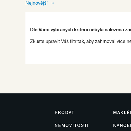
Nejnovější
Dle Vámi vybraných kritérií nebyla nalezena ž
Zkuste upravit Váš filtr tak, aby zahrnoval více n
PRODAT
MAKLÉ
NEMOVITOSTI
KANCE