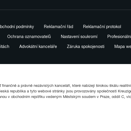
bchodní podmínky
Reklamační řád
Reklamační protokol
Ochrana oznamovatelů
Nastavení soukromí
Profesionáln
litách
Advokátní kanceláře
Záruka spokojenosti
Mapa w
finančně a právně nezávislých kanceláří, které nabízejí širokou škálu realitn
ká republika a tyto webové stránky jsou provozovány společností Kreuziger
anou v obchodním rejstříku vedeným Městským soudem v Praze, oddíl C, vl