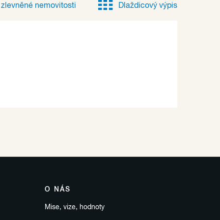
e
zlevněné
nemovitosti
Dlaždicový výpis
O NÁS
Mise, vize, hodnoty