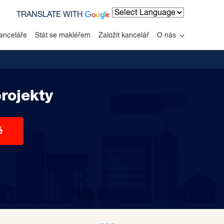
TRANSLATE WITH
Powered by
anceláře
Stát se makléřem
Založit kancelář
O nás
rojekty
ě