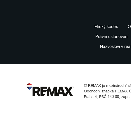
Etický kodex
O
Právní ustanovení
Názvosloví v rea
© REMAX je mezinárodní síť 
Obchodní značka REMAX Čes
Praha 4, PSČ 140 00, zaps