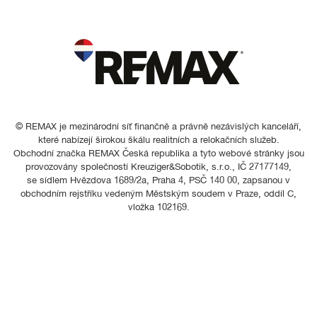
© REMAX je mezinárodní síť finančně a právně nezávislých kanceláří,
které nabízejí širokou škálu realitních a relokačních služeb.
Obchodní značka REMAX Česká republika a tyto webové stránky jsou
provozovány společností Kreuziger&Sobotik, s.r.o., IČ 27177149,
se sídlem Hvězdova 1689/2a, Praha 4, PSČ 140 00, zapsanou v
obchodním rejstříku vedeným Městským soudem v Praze, oddíl C,
vložka 102169.