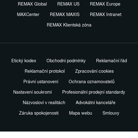
REMAX Global
REMAX US
REMAX Europe
MAXCenter
REMAX MAXIS
REMAX Intranet
REMAX Klientská zóna
Etický kodex
Obchodní podmínky
Reklamační řád
Reklamační protokol
Zpracování cookies
Právní ustanovení
Ochrana oznamovatelů
Nastavení soukromí
Profesionální prodejní standardy
Názvosloví v realitách
Advokátní kanceláře
Záruka spokojenosti
Mapa webu
Smlouvy