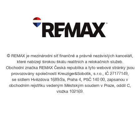
© REMAX je mezinárodní síť finančně a právně nezávislých kanceláří,
které nabízejí širokou škálu realitních a relokačních služeb.
Obchodní značka REMAX Česká republika a tyto webové stránky jsou
provozovány společností Kreuziger&Sobotik, s.r.o., IČ 27177149,
se sídlem Hvězdova 1689/2a, Praha 4, PSČ 140 00, zapsanou v
obchodním rejstříku vedeným Městským soudem v Praze, oddíl C,
vložka 102169.