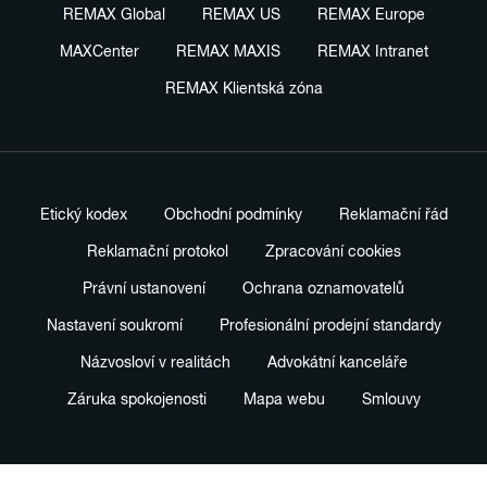
REMAX Global
REMAX US
REMAX Europe
MAXCenter
REMAX MAXIS
REMAX Intranet
REMAX Klientská zóna
Etický kodex
Obchodní podmínky
Reklamační řád
Reklamační protokol
Zpracování cookies
Právní ustanovení
Ochrana oznamovatelů
Nastavení soukromí
Profesionální prodejní standardy
Názvosloví v realitách
Advokátní kanceláře
Záruka spokojenosti
Mapa webu
Smlouvy