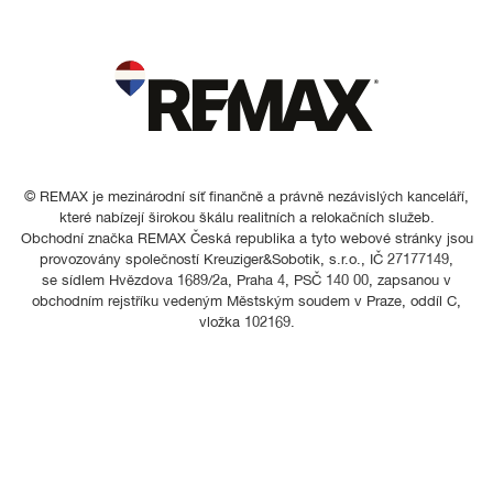
© REMAX je mezinárodní síť finančně a právně nezávislých kanceláří,
které nabízejí širokou škálu realitních a relokačních služeb.
Obchodní značka REMAX Česká republika a tyto webové stránky jsou
provozovány společností Kreuziger&Sobotik, s.r.o., IČ 27177149,
se sídlem Hvězdova 1689/2a, Praha 4, PSČ 140 00, zapsanou v
obchodním rejstříku vedeným Městským soudem v Praze, oddíl C,
vložka 102169.