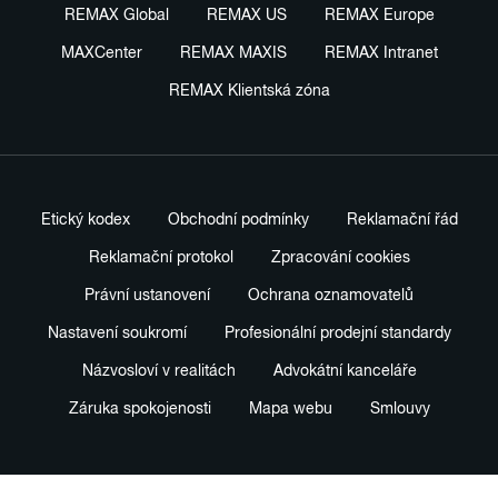
REMAX Global
REMAX US
REMAX Europe
MAXCenter
REMAX MAXIS
REMAX Intranet
REMAX Klientská zóna
Etický kodex
Obchodní podmínky
Reklamační řád
Reklamační protokol
Zpracování cookies
Právní ustanovení
Ochrana oznamovatelů
Nastavení soukromí
Profesionální prodejní standardy
Názvosloví v realitách
Advokátní kanceláře
Záruka spokojenosti
Mapa webu
Smlouvy