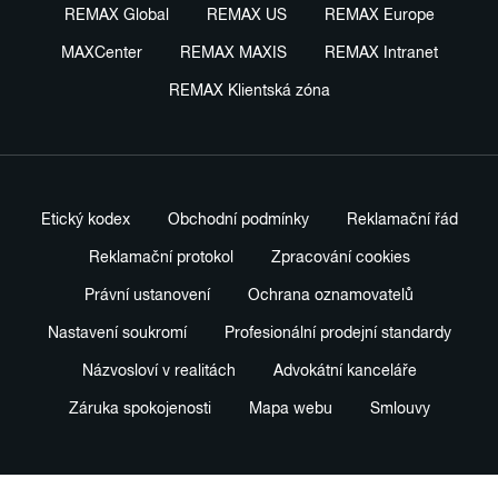
REMAX Global
REMAX US
REMAX Europe
MAXCenter
REMAX MAXIS
REMAX Intranet
REMAX Klientská zóna
Etický kodex
Obchodní podmínky
Reklamační řád
Reklamační protokol
Zpracování cookies
Právní ustanovení
Ochrana oznamovatelů
Nastavení soukromí
Profesionální prodejní standardy
Názvosloví v realitách
Advokátní kanceláře
Záruka spokojenosti
Mapa webu
Smlouvy