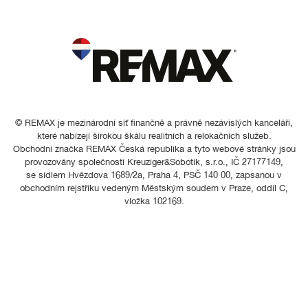
© REMAX je mezinárodní síť finančně a právně nezávislých kanceláří,
které nabízejí širokou škálu realitních a relokačních služeb.
Obchodní značka REMAX Česká republika a tyto webové stránky jsou
provozovány společností Kreuziger&Sobotik, s.r.o., IČ 27177149,
se sídlem Hvězdova 1689/2a, Praha 4, PSČ 140 00, zapsanou v
obchodním rejstříku vedeným Městským soudem v Praze, oddíl C,
vložka 102169.