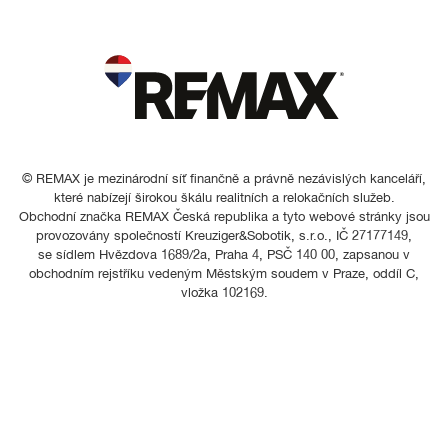
© REMAX je mezinárodní síť finančně a právně nezávislých kanceláří,
které nabízejí širokou škálu realitních a relokačních služeb.
Obchodní značka REMAX Česká republika a tyto webové stránky jsou
provozovány společností Kreuziger&Sobotik, s.r.o., IČ 27177149,
se sídlem Hvězdova 1689/2a, Praha 4, PSČ 140 00, zapsanou v
obchodním rejstříku vedeným Městským soudem v Praze, oddíl C,
vložka 102169.