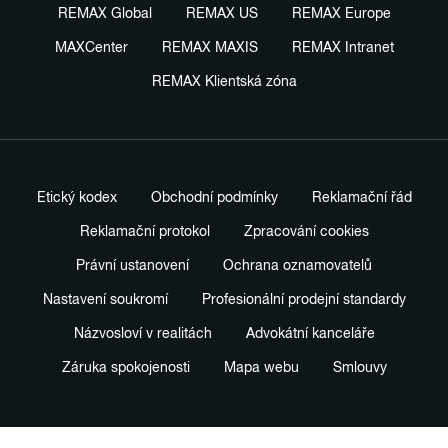
REMAX Global
REMAX US
REMAX Europe
MAXCenter
REMAX MAXIS
REMAX Intranet
REMAX Klientská zóna
Etický kodex
Obchodní podmínky
Reklamační řád
Reklamační protokol
Zpracování cookies
Právní ustanovení
Ochrana oznamovatelů
Nastavení soukromí
Profesionální prodejní standardy
Názvosloví v realitách
Advokátní kanceláře
Záruka spokojenosti
Mapa webu
Smlouvy