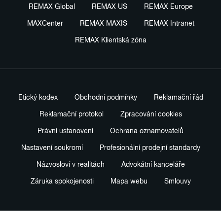
REMAX Global
REMAX US
REMAX Europe
MAXCenter
REMAX MAXIS
REMAX Intranet
REMAX Klientská zóna
Etický kodex
Obchodní podmínky
Reklamační řád
Reklamační protokol
Zpracování cookies
Právní ustanovení
Ochrana oznamovatelů
Nastavení soukromí
Profesionální prodejní standardy
Názvosloví v realitách
Advokátní kanceláře
Záruka spokojenosti
Mapa webu
Smlouvy