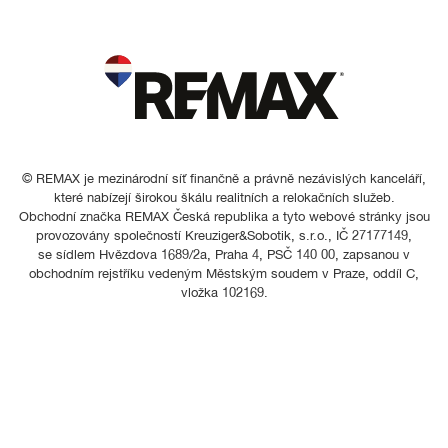
© REMAX je mezinárodní síť finančně a právně nezávislých kanceláří,
které nabízejí širokou škálu realitních a relokačních služeb.
Obchodní značka REMAX Česká republika a tyto webové stránky jsou
provozovány společností Kreuziger&Sobotik, s.r.o., IČ 27177149,
se sídlem Hvězdova 1689/2a, Praha 4, PSČ 140 00, zapsanou v
obchodním rejstříku vedeným Městským soudem v Praze, oddíl C,
vložka 102169.