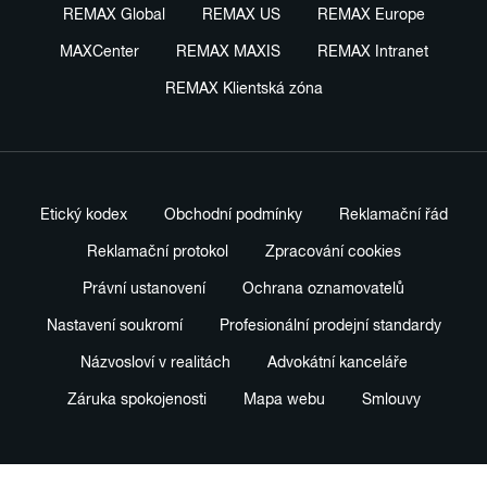
REMAX Global
REMAX US
REMAX Europe
MAXCenter
REMAX MAXIS
REMAX Intranet
REMAX Klientská zóna
Etický kodex
Obchodní podmínky
Reklamační řád
Reklamační protokol
Zpracování cookies
Právní ustanovení
Ochrana oznamovatelů
Nastavení soukromí
Profesionální prodejní standardy
Názvosloví v realitách
Advokátní kanceláře
Záruka spokojenosti
Mapa webu
Smlouvy