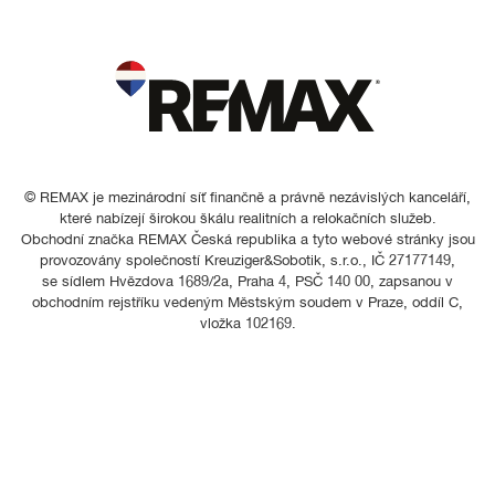
© REMAX je mezinárodní síť finančně a právně nezávislých kanceláří,
které nabízejí širokou škálu realitních a relokačních služeb.
Obchodní značka REMAX Česká republika a tyto webové stránky jsou
provozovány společností Kreuziger&Sobotik, s.r.o., IČ 27177149,
se sídlem Hvězdova 1689/2a, Praha 4, PSČ 140 00, zapsanou v
obchodním rejstříku vedeným Městským soudem v Praze, oddíl C,
vložka 102169.