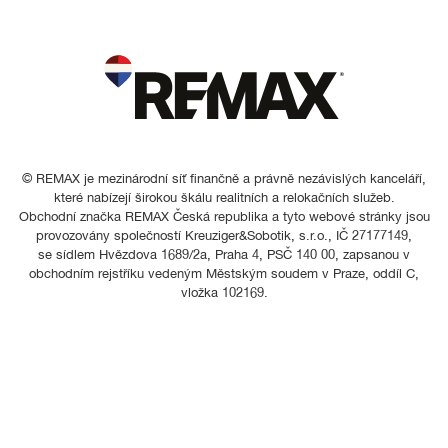
© REMAX je mezinárodní síť finančně a právně nezávislých kanceláří,
které nabízejí širokou škálu realitních a relokačních služeb.
Obchodní značka REMAX Česká republika a tyto webové stránky jsou
provozovány společností Kreuziger&Sobotik, s.r.o., IČ 27177149,
se sídlem Hvězdova 1689/2a, Praha 4, PSČ 140 00, zapsanou v
obchodním rejstříku vedeným Městským soudem v Praze, oddíl C,
vložka 102169.