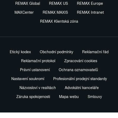
REMAX Global
REMAX US
REMAX Europe
MAXCenter
REMAX MAXIS
REMAX Intranet
REMAX Klientská zóna
Etický kodex
Obchodní podmínky
Reklamační řád
Reklamační protokol
Zpracování cookies
Právní ustanovení
Ochrana oznamovatelů
Nastavení soukromí
Profesionální prodejní standardy
Názvosloví v realitách
Advokátní kanceláře
Záruka spokojenosti
Mapa webu
Smlouvy