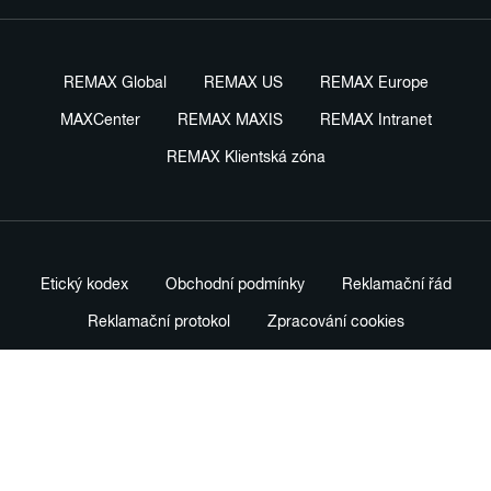
REMAX Global
REMAX US
REMAX Europe
MAXCenter
REMAX MAXIS
REMAX Intranet
REMAX Klientská zóna
Etický kodex
Obchodní podmínky
Reklamační řád
Reklamační protokol
Zpracování cookies
Právní ustanovení
Ochrana oznamovatelů
Nastavení soukromí
Profesionální prodejní standardy
Názvosloví v realitách
Advokátní kanceláře
Záruka spokojenosti
Mapa webu
Smlouvy