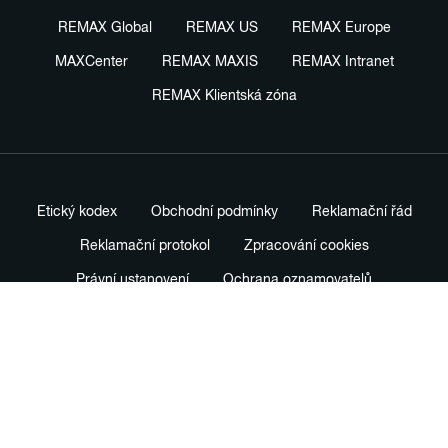
REMAX Global
REMAX US
REMAX Europe
MAXCenter
REMAX MAXIS
REMAX Intranet
REMAX Klientská zóna
Etický kodex
Obchodní podmínky
Reklamační řád
Reklamační protokol
Zpracování cookies
Právní ustanovení
Ochrana oznamovatelů
Nastavení soukromí
Profesionální prodejní standardy
Názvosloví v realitách
Advokátní kanceláře
Záruka spokojenosti
Mapa webu
Smlouvy