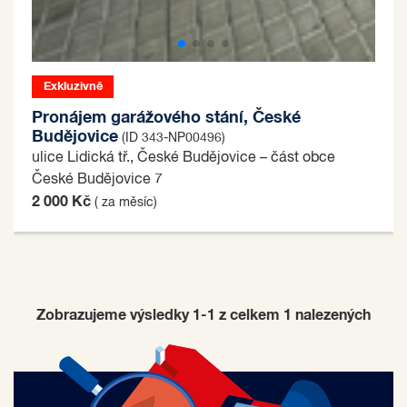
Exkluzivně
Pronájem garážového stání, České
Budějovice
(ID 343-NP00496)
ulice Lidická tř., České Budějovice – část obce
České Budějovice 7
2 000 Kč
( za měsíc)
Zobrazujeme výsledky 1-1 z celkem
1
nalezených