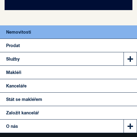
Nemovitosti
Prodat
Služby
Makléři
Kanceláře
Stát se makléřem
Založit kancelář
O nás