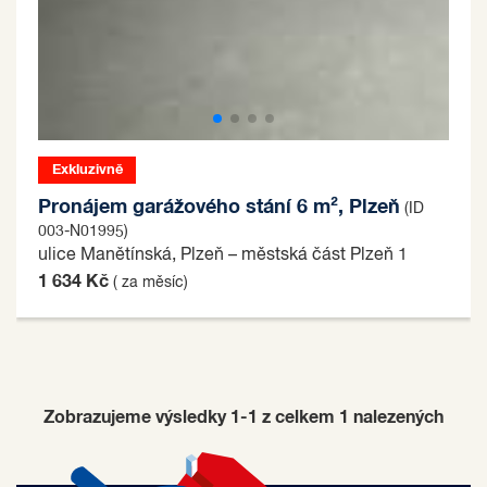
Exkluzivně
Pronájem garážového stání 6 m², Plzeň
(ID
003-N01995)
ulice Manětínská, Plzeň – městská část Plzeň 1
1 634 Kč
( za měsíc)
Zobrazujeme výsledky 1-1 z celkem
1
nalezených