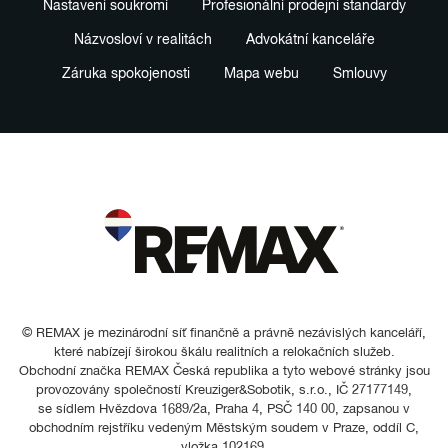
Nastavení soukromí
Profesionální prodejní standardy
Názvosloví v realitách
Advokátní kanceláře
Záruka spokojenosti
Mapa webu
Smlouvy
© REMAX je mezinárodní síť finančně a právně nezávislých kanceláří,
které nabízejí širokou škálu realitních a relokačních služeb.
Obchodní značka REMAX Česká republika a tyto webové stránky jsou
provozovány společností Kreuziger&Sobotik, s.r.o., IČ 27177149,
se sídlem Hvězdova 1689/2a, Praha 4, PSČ 140 00, zapsanou v
obchodním rejstříku vedeným Městským soudem v Praze, oddíl C,
vložka 102169.