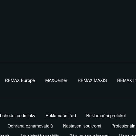
REMAX Europe
MAXCenter
REMAX MAXIS
REMAX In
bchodní podmínky
Reklamační řád
Reklamační protokol
Ochrana oznamovatelů
Nastavení soukromí
Profesionáln