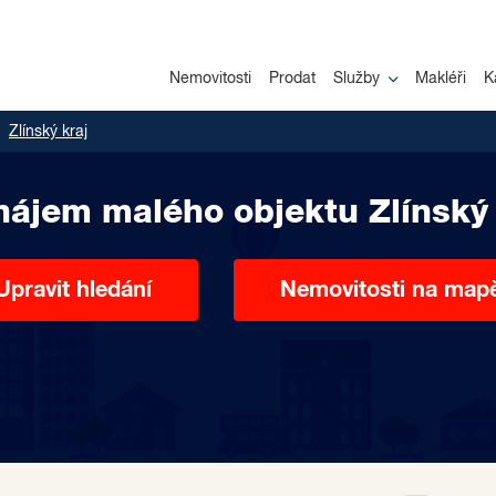
Nemovitosti
Prodat
Služby
Makléři
K
Zlínský kraj
nájem malého objektu Zlínský 
Upravit hledání
Nemovitosti na map