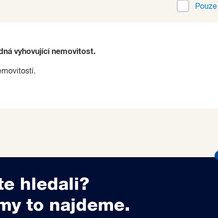
Pouz
ádná vyhovující nemovitost.
emovitostí.
te hledali?
my to najdeme.