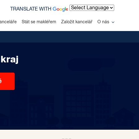
TRANSLATE WITH
Powered by
anceláře
Stát se makléřem
Založit kancelář
O nás
kraj
ě