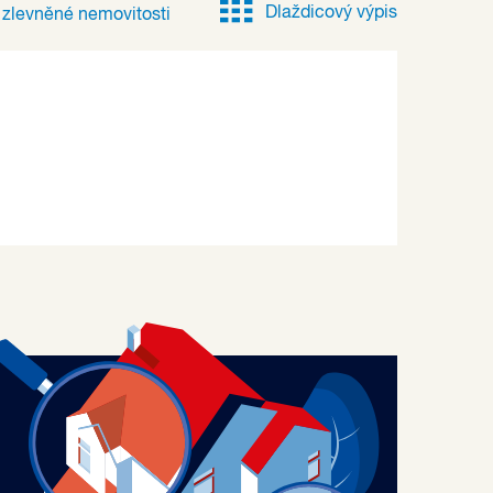
Dlaždicový výpis
e
zlevněné
nemovitosti