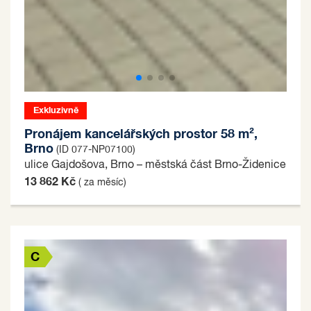
Exkluzivně
Pronájem kancelářských prostor 58 m²,
Brno
(ID 077-NP07100)
ulice Gajdošova, Brno – městská část Brno-Židenice
13 862 Kč
( za měsíc)
C