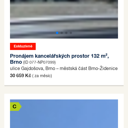
Exkluzivně
Pronájem kancelářských prostor 132 m²,
Brno
(ID 077-NP07099)
ulice Gajdošova, Brno – městská část Brno-Židenice
30 659 Kč
( za měsíc)
C