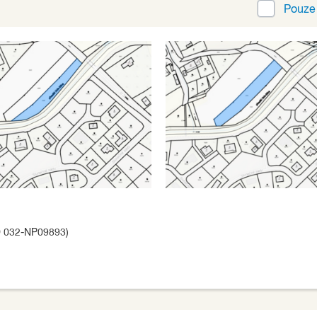
Pouz
D 032-NP09893)