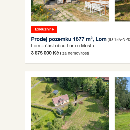
Exkluzivně
Prodej pozemku 1877 m², Lom
(ID 185-NP
Lom – část obce Lom u Mostu
3 675 000 Kč
( za nemovitost)