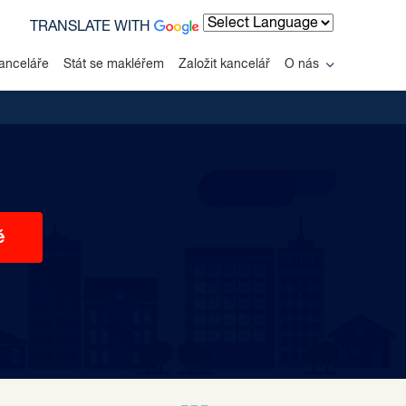
TRANSLATE WITH
Powered by
anceláře
Stát se makléřem
Založit kancelář
O nás
ě