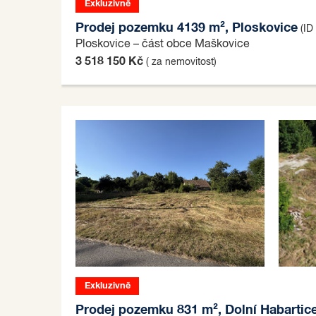
Exkluzivně
Prodej pozemku 4139 m², Ploskovice
(ID
Ploskovice – část obce Maškovice
3 518 150 Kč
( za nemovitost)
Exkluzivně
Prodej pozemku 831 m², Dolní Habartic