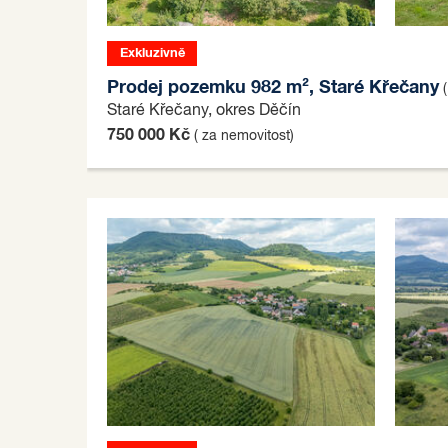
Exkluzivně
Prodej pozemku 982 m², Staré Křečany
(
Staré Křečany, okres Děčín
750 000 Kč
( za nemovitost)