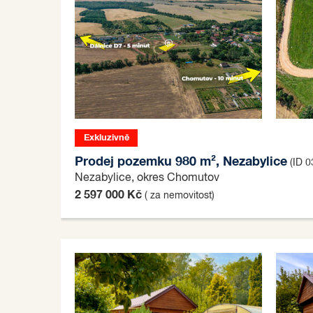
Exkluzivně
Prodej pozemku 980 m², Nezabylice
(ID 0
Nezabylice, okres Chomutov
2 597 000 Kč
( za nemovitost)