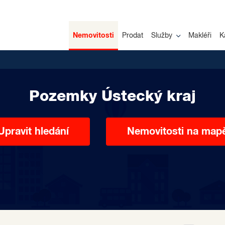
Nemovitosti
Prodat
Služby
Makléři
K
Pozemky Ústecký kraj
Upravit hledání
Nemovitosti na map