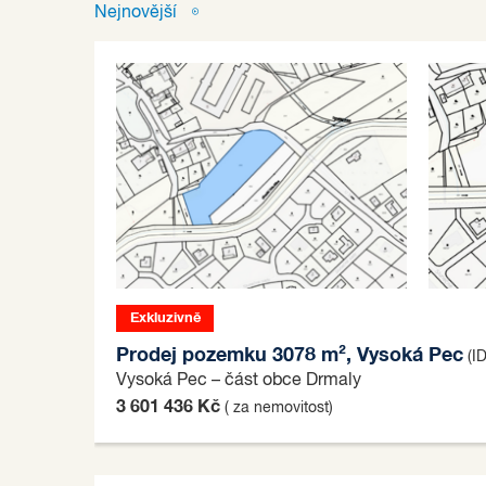
Nejnovější
Exkluzivně
Prodej pozemku 3078 m², Vysoká Pec
(I
Vysoká Pec – část obce Drmaly
3 601 436 Kč
( za nemovitost)