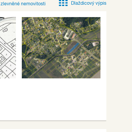
Dlaždicový výpis
e
zlevněné
nemovitosti