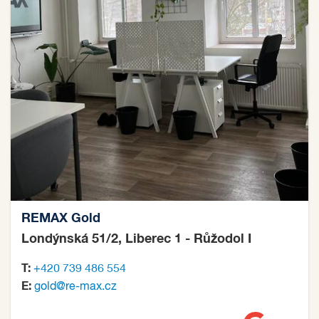
REMAX Gold
Londýnská 51/2, Liberec 1 - Růžodol I
T:
+420 739 486 554
E:
gold@re-max.cz