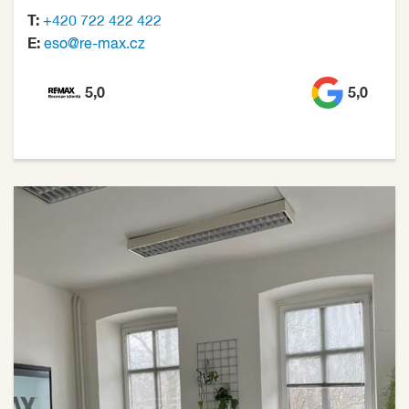
T:
+420 722 422 422
E:
eso@re-max.cz
5,0
5,0