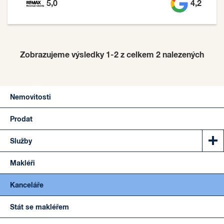
5,0
4,2
Zobrazujeme výsledky 1-2 z celkem
2
nalezených
Nemovitosti
Prodat
Služby
Makléři
Kanceláře
Stát se makléřem