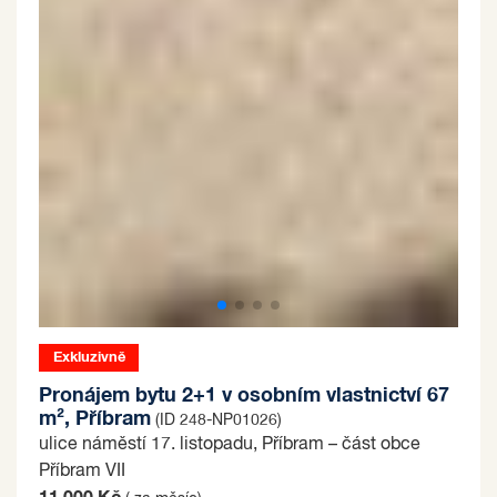
Exkluzivně
Pronájem bytu 2+1 v osobním vlastnictví 67
m², Příbram
(ID 248-NP01026)
ulice náměstí 17. listopadu, Příbram – část obce
Příbram VII