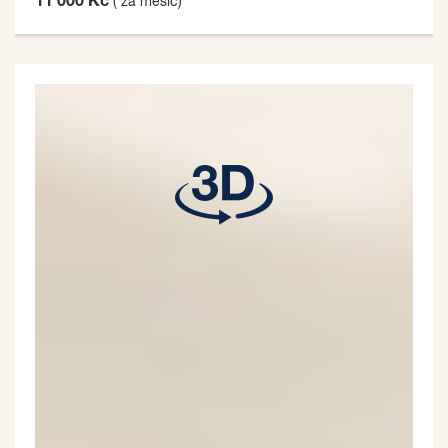
11 000 Kč
( za měsíc)