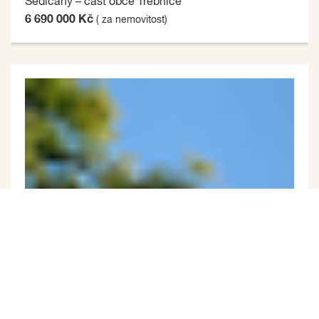
Sedlčany – část obce Třebnice
6 690 000 Kč
( za nemovitost)