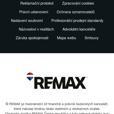
Reklamační protokol
Zpracování cookies
Právní ustanovení
Ochrana oznamovatelů
Nastavení soukromí
Profesionální prodejní standardy
Názvosloví v realitách
Advokátní kanceláře
Záruka spokojenosti
Mapa webu
Smlouvy
© REMAX je mezinárodní síť finančně a právně nezávislých kanceláří,
které nabízejí širokou škálu realitních a relokačních služeb.
Obchodní značka REMAX Česká republika a tyto webové stránky jsou