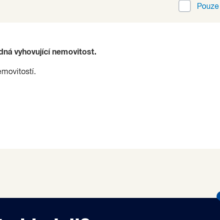
Pouz
ádná vyhovující nemovitost.
emovitostí.