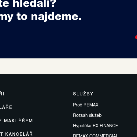
te hledali?
my to najdeme.
ŘI
SLUŽBY
Proč REMAX
LÁŘE
Rozsah služeb
SE MAKLÉŘEM
Hypotéka RX FINANCE
IT KANCELÁŘ
REMAX COMMERCIAL