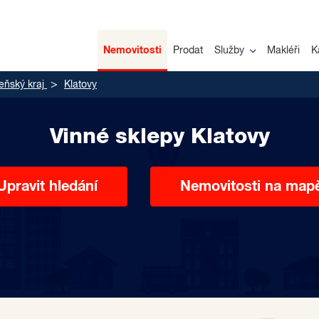
Nemovitosti
Prodat
Služby
Makléři
K
eňský kraj
Klatovy
Vinné sklepy Klatovy
Upravit hledání
Nemovitosti na map