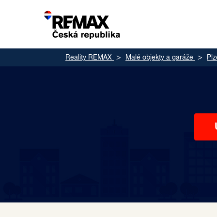
Reality REMAX
Malé objekty a garáže
Plz