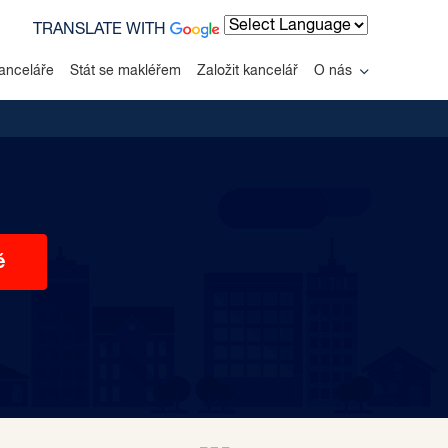
TRANSLATE WITH
Powered by
anceláře
Stát se makléřem
Založit kancelář
O nás
ě