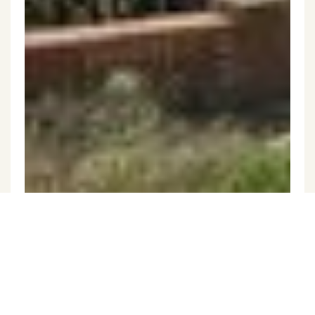
Exkluzivně
Prodej vinného sklepa 49 m², Novosedly
(ID