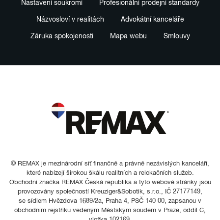
Nastavení soukromí
Profesionální prodejní standardy
Názvosloví v realitách
Advokátní kanceláře
Záruka spokojenosti
Mapa webu
Smlouvy
© REMAX je mezinárodní síť finančně a právně nezávislých kanceláří,
které nabízejí širokou škálu realitních a relokačních služeb.
Obchodní značka REMAX Česká republika a tyto webové stránky jsou
provozovány společností Kreuziger&Sobotik, s.r.o., IČ 27177149,
se sídlem Hvězdova 1689/2a, Praha 4, PSČ 140 00, zapsanou v
obchodním rejstříku vedeným Městským soudem v Praze, oddíl C,
vložka 102169.