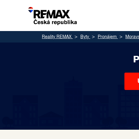
Reality REMAX
Byty
Pronájem
Moravs
P