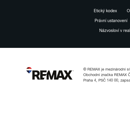
Etický kodex
O
Právní ustanovení
Názvosloví v rea
© REMAX je mezinárodní síť 
Obchodní značka REMAX Čes
Praha 4, PSČ 140 00, zaps