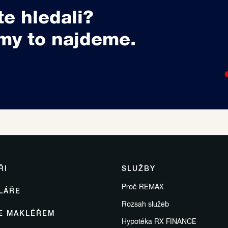
te hledali?
my to najdeme.
ŘI
SLUŽBY
Proč REMAX
LÁŘE
Rozsah služeb
SE MAKLÉŘEM
Hypotéka RX FINANCE