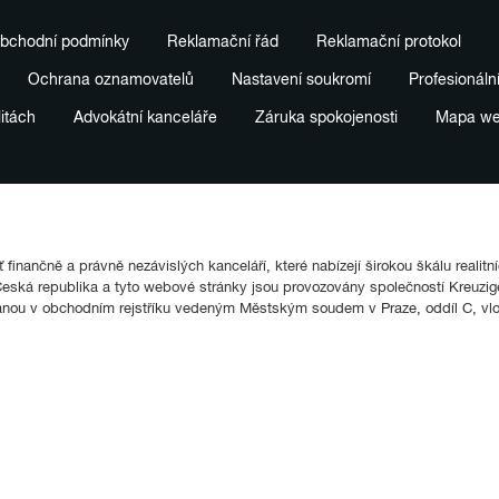
bchodní podmínky
Reklamační řád
Reklamační protokol
Ochrana oznamovatelů
Nastavení soukromí
Profesionáln
litách
Advokátní kanceláře
Záruka spokojenosti
Mapa w
finančně a právně nezávislých kanceláří, které nabízejí širokou škálu realitn
ká republika a tyto webové stránky jsou provozovány společností Kreuziger
anou v obchodním rejstříku vedeným Městským soudem v Praze, oddíl C, vl