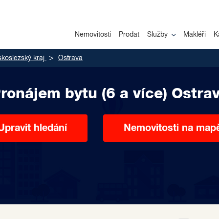
Nemovitosti
Prodat
Služby
Makléři
K
koslezský kraj
Ostrava
ronájem bytu (6 a více) Ostra
Upravit hledání
Nemovitosti na map