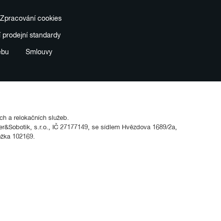
Zpracování cookies
í prodejní standardy
ebu
Smlouvy
ích a relokačních služeb.
&Sobotik, s.r.o., IČ 27177149, se sídlem Hvězdova 1689/2a,
ožka 102169.