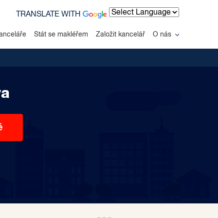
TRANSLATE WITH
Powered by
anceláře
Stát se makléřem
Založit kancelář
O nás
va
ě