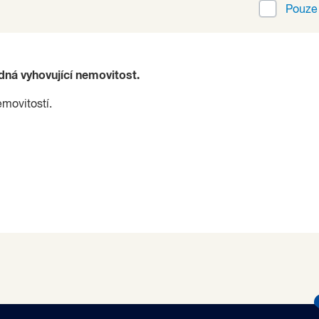
Pouz
ádná vyhovující nemovitost.
emovitostí.