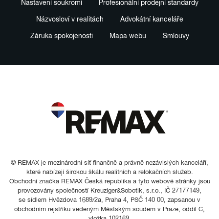
Nastavení soukromí
Profesionální prodejní standardy
Názvosloví v realitách
Advokátní kanceláře
Záruka spokojenosti
Mapa webu
Smlouvy
© REMAX je mezinárodní síť finančně a právně nezávislých kanceláří,
které nabízejí širokou škálu realitních a relokačních služeb.
Obchodní značka REMAX Česká republika a tyto webové stránky jsou
provozovány společností Kreuziger&Sobotik, s.r.o., IČ 27177149,
se sídlem Hvězdova 1689/2a, Praha 4, PSČ 140 00, zapsanou v
obchodním rejstříku vedeným Městským soudem v Praze, oddíl C,
vložka 102169.