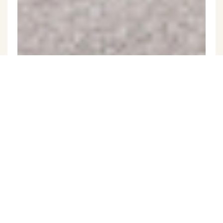
Exkluzivně
Prodej bytu 2+kk v osobním vlastnictví 42
m², Větřní
(ID 343-NP00915)
ulice Sadová, Větřní
2 600 000 Kč
( za nemovitost)
C