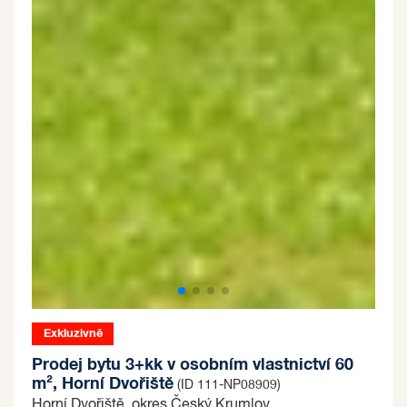
Exkluzivně
Prodej bytu 3+kk v osobním vlastnictví 60
m², Horní Dvořiště
(ID 111-NP08909)
Horní Dvořiště, okres Český Krumlov