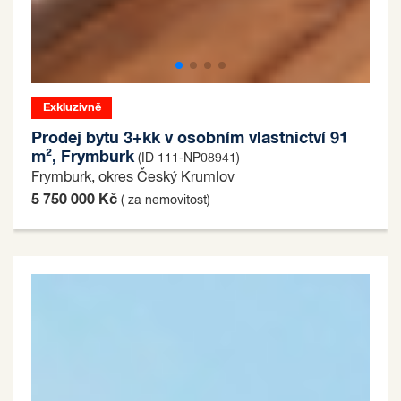
Exkluzivně
Prodej bytu 3+kk v osobním vlastnictví 91
m², Frymburk
(ID 111-NP08941)
Frymburk, okres Český Krumlov
5 750 000 Kč
( za nemovitost)