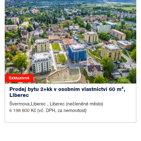
Exkluzivně
Prodej bytu 2+kk v osobním vlastnictví 60 m²,
Liberec
Švermova,Liberec , Liberec (nečleněné město)
6 198 800 Kč
(vč. DPH, za nemovitost)