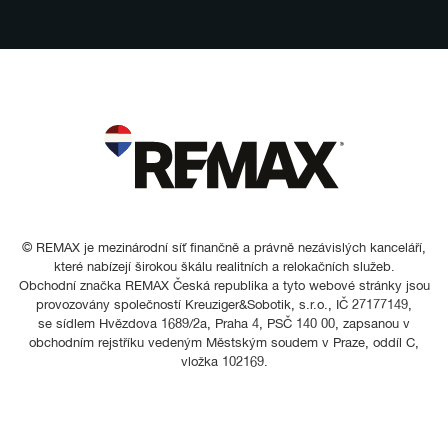
© REMAX je mezinárodní síť finančně a právně nezávislých kanceláří,
které nabízejí širokou škálu realitních a relokačních služeb.
Obchodní značka REMAX Česká republika a tyto webové stránky jsou
provozovány společností Kreuziger&Sobotik, s.r.o., IČ 27177149,
se sídlem Hvězdova 1689/2a, Praha 4, PSČ 140 00, zapsanou v
obchodním rejstříku vedeným Městským soudem v Praze, oddíl C,
vložka 102169.