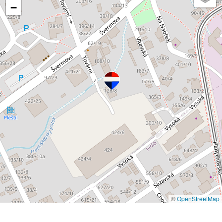
−
©
OpenStreetMap