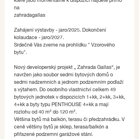
které jsou momentálně k dispozici najdete přímo
na
zahradagallas
Zahájení výstavby - jaro/2025. Dokončení
kolaudace - jaro/2027.
Srdečně Vás zveme na prohlídku " Vzorového
bytu".
Nový developerský projekt „ Zahrada Gallas“, je
navržen jako soubor sedmi bytových domů o
sedmi nadzemních a jednom podzemním podlaží
s výtahem. Do osobního vlastnictví celkem 49
bytových jednotek v dispozicích 1+kk, 2+kk, 3+kk,
4+kk a byty typu PENTHOUSE 4+kk a mají
rozlohu od 40 m² do 120 m².
Většina bytů má balkón, terasu či předzahrádku. V
ceně většiny bytů je sklep, terasa/balkón a
přiřazené podzemní garážové stání.