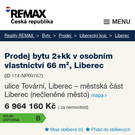
MENU
Reality REMAX
Byty
Prodej
Liberecký kraj
Liberec
Prodej bytu 2+kk v osobním
vlastnictví 66 m², Liberec
(ID 114-NP09767)
ulice Tovární, Liberec – městská část
Liberec (nečleněné město)
mapa
6 964 160 Kč
( za nemovitost)
VELMI
B
ÚSPORNÁ
Moje oblíbené
(0)
Přidat do oblíbených