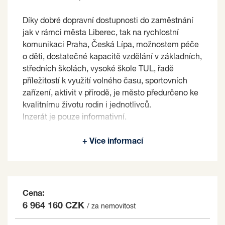
Díky dobré dopravní dostupnosti do zaměstnání
jak v rámci města Liberec, tak na rychlostní
komunikaci Praha, Česká Lípa, možnostem péče
o děti, dostatečné kapacitě vzdělání v základních,
středních školách, vysoké škole TUL, řadě
příležitostí k využití volného času, sportovních
zařízení, aktivit v přírodě, je město předurčeno ke
kvalitnímu životu rodin i jednotlivců.
Inzerát je pouze informativní.
Prodávající si vyhrazuje právo vybrat kupujícího
+ Více informací
na základě jím zvolených kritérií.
Cena:
6 964 160 CZK
/ za nemovitost