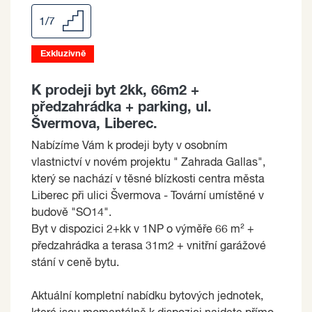
1/7
Exkluzivně
K prodeji byt 2kk, 66m2 +
předzahrádka + parking, ul.
Švermova, Liberec.
Nabízíme Vám k prodeji byty v osobním
vlastnictví v novém projektu " Zahrada Gallas",
který se nachází v těsné blízkosti centra města
Liberec při ulici Švermova - Tovární umístěné v
budově "SO14".
Byt v dispozici 2+kk v 1NP o výměře 66 m² +
předzahrádka a terasa 31m2 + vnitřní garážové
stání v ceně bytu.
Aktuální kompletní nabídku bytových jednotek,