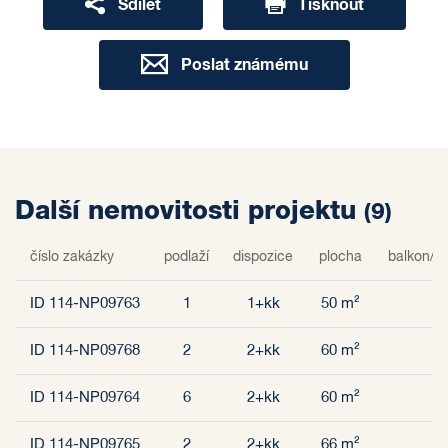
Sdílet
Tisknout
Poslat známému
Další nemovitosti projektu
(9)
číslo zakázky
podlaží
dispozice
plocha
balkon/lo
ID 114-NP09763
1
1+kk
50 m²
ID 114-NP09768
2
2+kk
60 m²
ID 114-NP09764
6
2+kk
60 m²
ID 114-NP09765
2
2+kk
66 m²