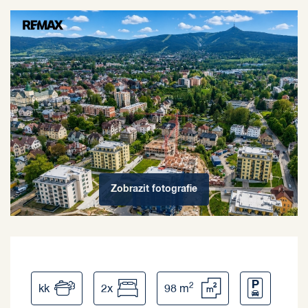
Zobrazit
fotografie
2
kk
2x
98 m