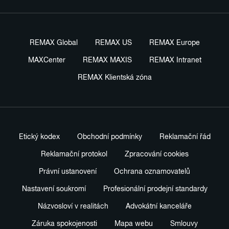
REMAX Global
REMAX US
REMAX Europe
MAXCenter
REMAX MAXIS
REMAX Intranet
REMAX Klientská zóna
Etický kodex
Obchodní podmínky
Reklamační řád
Reklamační protokol
Zpracování cookies
Právní ustanovení
Ochrana oznamovatelů
Nastavení soukromí
Profesionální prodejní standardy
Názvosloví v realitách
Advokátní kanceláře
Záruka spokojenosti
Mapa webu
Smlouvy