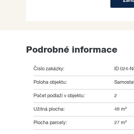
Zaří
Podrobné informace
Číslo zakázky:
ID 024-
Poloha objektu:
Samosta
Počet podlaží v objektu:
2
Užitná plocha:
48 m²
Plocha parcely:
27 m²