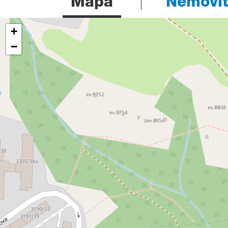
Mapa
Nemovito
+
−