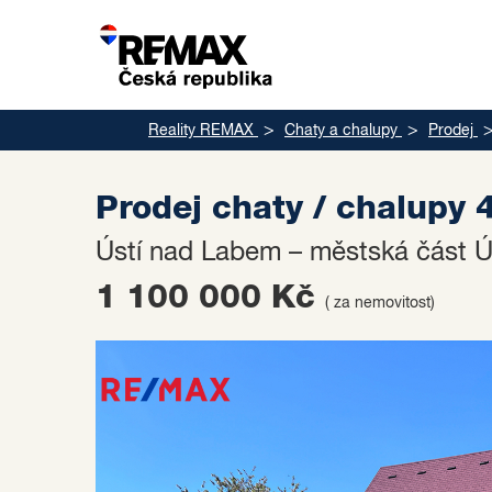
Reality REMAX
Chaty a chalupy
Prodej
Prodej chaty / chalupy
Ústí nad Labem – městská část Ú
1 100 000 Kč
( za nemovitost)