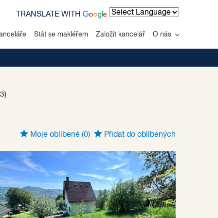
TRANSLATE WITH
Powered by
anceláře
Stát se makléřem
Založit kancelář
O nás
3)
Moje oblíbené
(0)
Přidat do oblíbených