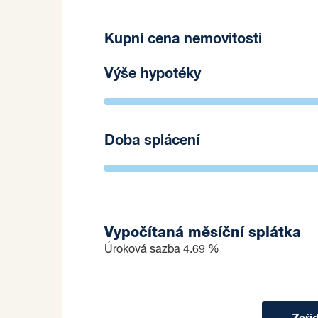
Prodávající si vyhrazuje právo vybrat kupujícíh
Kupní cena nemovitosti
Výše hypotéky
Doba splácení
Vypočítaná měsíční splátka
Úroková sazba
4.69 %