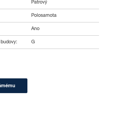
Patrový
Polosamota
Ano
 budovy:
G
námému