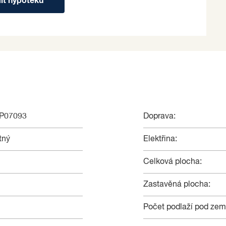
dit hypotéku
NP07093
Doprava:
tný
Elektřina:
Celková plocha:
Zastavěná plocha:
Počet podlaží pod zem