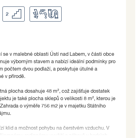
2
í se v malebné oblasti Ústí nad Labem, v části obce
onuje výborným stavem a nabízí ideální podmínky pro
ým počtem dvou podlaží, a poskytuje útulné a
é v přírodě.
tná plocha dosahuje 48 m², což zajišťuje dostatek
ektu je také plocha sklepů o velikosti 8 m², kterou je
 Zahrada o výměře 756 m2 je v majetku Státního
ájmu.
bízí klid a možnost pohybu na čerstvém vzduchu. V
 příjemnému rodinnému využití a zábavě v horkých