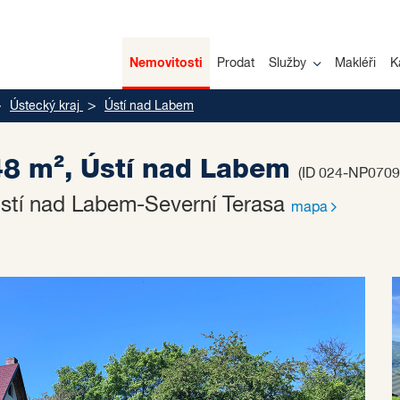
Nemovitosti
Prodat
Služby
Makléři
K
Ústecký kraj
Ústí nad Labem
 48 m², Ústí nad Labem
(ID 024-NP0709
stí nad Labem-Severní Terasa
mapa