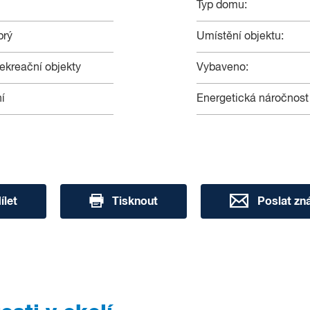
Typ domu:
brý
Umístění objektu:
ekreační objekty
Vybaveno:
í
Energetická náročnost
ílet
Tisknout
Poslat z