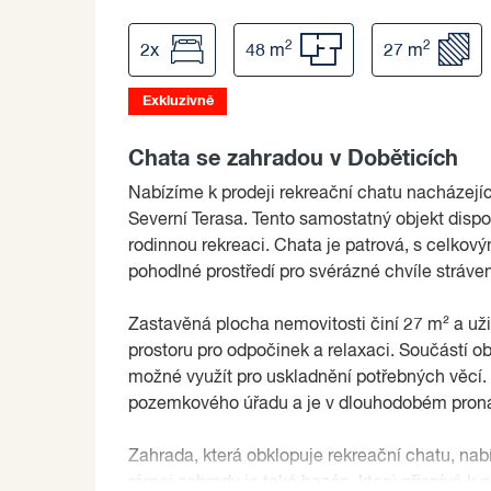
2
2
2x
48 m
27 m
Exkluzivně
Chata se zahradou v Doběticích
Nabízíme k prodeji rekreační chatu nacházejíc
Severní Terasa. Tento samostatný objekt disp
rodinnou rekreaci. Chata je patrová, s celkov
pohodlné prostředí pro svérázné chvíle stráven
Zastavěná plocha nemovitosti činí 27 m² a uži
prostoru pro odpočinek a relaxaci. Součástí obj
možné využít pro uskladnění potřebných věcí.
pozemkového úřadu a je v dlouhodobém pron
Zahrada, která obklopuje rekreační chatu, na
rámci zahrady je také bazén, který přispívá k