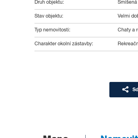
Druh objektu:
Smíšená
Stav objektu:
Velmi do
Typ nemovitosti:
Chaty a r
Charakter okolní zástavby:
Rekreačn
Sd