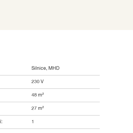
Silnice, MHD
230 V
48 m²
27 m²
í:
1