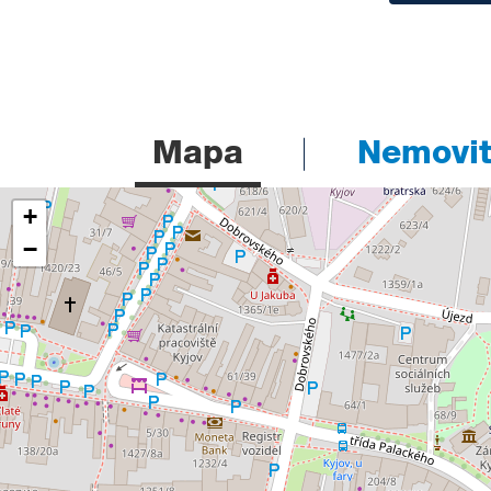
Mapa
Nemovito
+
−