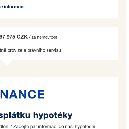
mi úsporná stavba, která zaručuje nízké provozní
ce informací
ýstavby možnost klientských změn a může si vybrat
o vkusu, takže nový byt dokonale odpovídá jeho
467 975 CZK
/ za nemovitost
ož potvrzuje vysoký zájem o tento projekt.
tně provize a právního servisu
ost pro moderní a pohodlné bydlení s přidanou
měn ve formě výběru zařizovacích předmětů dle
. Pro více informací neváhejte kontaktovat
o na základě jím zvolených kritérií.
 splátku hypotéky
ydlení? Zadejte pár informací do naší hypoteční