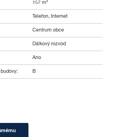
157 m²
Telefon, Internet
Centrum obce
Dálkový rozvod
Ano
 budovy:
B
námému