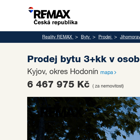
Reality REMAX
Byty
Prodej
Jihomorav
Prodej bytu 3+kk v osob
Kyjov, okres Hodonín
mapa
6 467 975 Kč
( za nemovitost)