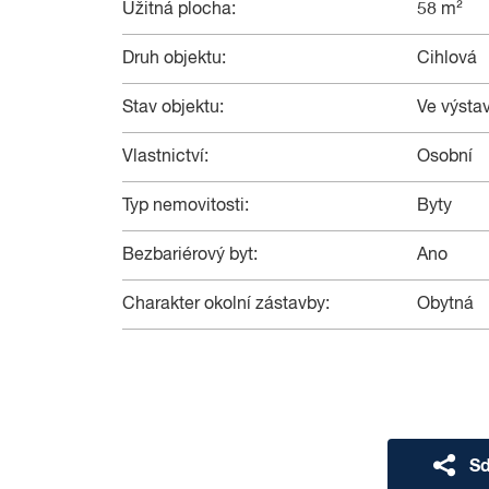
Užitná plocha:
58 m²
Druh objektu:
Cihlová
Stav objektu:
Ve výsta
Vlastnictví:
Osobní
Typ nemovitosti:
Byty
Bezbariérový byt:
Ano
Charakter okolní zástavby:
Obytná
Sd