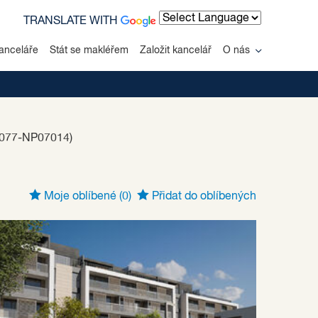
TRANSLATE WITH
Powered by
anceláře
Stát se makléřem
Založit kancelář
O nás
 077-NP07014)
Moje oblíbené
(0)
Přidat do oblíbených