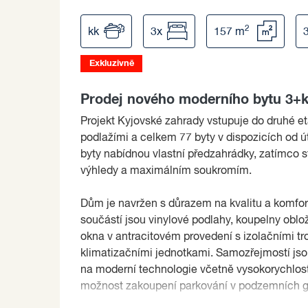
2
kk
3x
157 m
Exkluzivně
Prodej nového moderního bytu 3+k
Projekt Kyjovské zahrady vstupuje do druhé et
podlažími a celkem 77 byty v dispozicích od 
byty nabídnou vlastní předzahrádky, zatímco s
výhledy a maximálním soukromím.
Dům je navržen s důrazem na kvalitu a komfo
součástí jsou vinylové podlahy, koupelny obl
okna v antracitovém provedení s izolačními tro
klimatizačními jednotkami. Samozřejmostí jsou
na moderní technologie včetně vysokorychlost
možnost zakoupení parkování v podzemních g