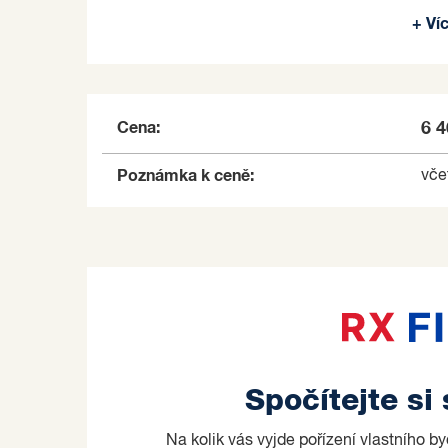
Bytový dům spadá do energetické třídy B – vel
+ Ví
náklady. Navíc každý zájemce má v průběhu v
z nabídky zařizovacích předmětů dle vlastníh
představám.
Cena:
6 
Z celkového počtu 77 bytů je již 53 prodáno, c
Poznámka k ceně:
vče
Kyjovské zahrady tak nabízejí ideální příležit
hodnotou kvality i nadčasového designu.
V průběhu výstavby je možnost klientských z
vkusu zájemce.
Bezproblémové financování hypotečním úvěrem
makléře.
Prodávající si vyhrazuje právo vybrat kupujícíh
Spočítejte si
Na kolik vás vyjde pořízení vlastního b