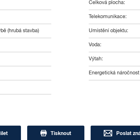
Celková plocha:
Telekomunikace:
vbě (hrubá stavba)
Umístění objektu:
Voda:
Výtah:
Energetická náročnost
ílet
Tisknout
Poslat z