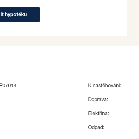
dit hypotéku
NP07014
K nastěhování:
Doprava:
Elektřina:
Odpad: