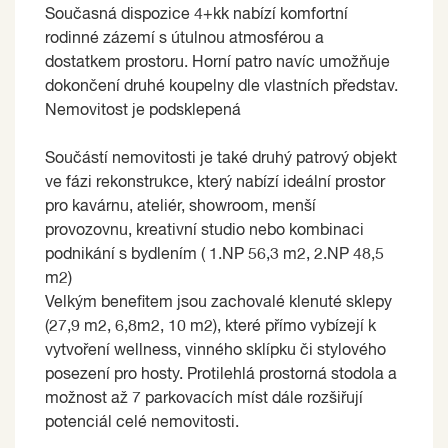
Současná dispozice 4+kk nabízí komfortní
rodinné zázemí s útulnou atmosférou a
dostatkem prostoru. Horní patro navíc umožňuje
dokončení druhé koupelny dle vlastních představ.
Nemovitost je podsklepená
Součástí nemovitosti je také druhý patrový objekt
ve fázi rekonstrukce, který nabízí ideální prostor
pro kavárnu, ateliér, showroom, menší
provozovnu, kreativní studio nebo kombinaci
podnikání s bydlením ( 1.NP 56,3 m2, 2.NP 48,5
m2)
Velkým benefitem jsou zachovalé klenuté sklepy
(27,9 m2, 6,8m2, 10 m2), které přímo vybízejí k
vytvoření wellness, vinného sklípku či stylového
posezení pro hosty. Protilehlá prostorná stodola a
možnost až 7 parkovacích míst dále rozšiřují
potenciál celé nemovitosti.