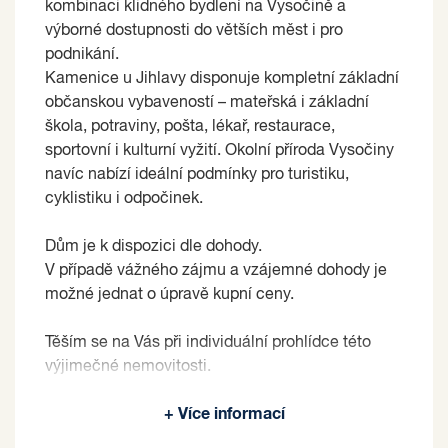
kombinaci klidného bydlení na Vysočině a
výborné dostupnosti do větších měst i pro
podnikání.
Kamenice u Jihlavy disponuje kompletní základní
občanskou vybaveností – mateřská i základní
škola, potraviny, pošta, lékař, restaurace,
sportovní i kulturní vyžití. Okolní příroda Vysočiny
navíc nabízí ideální podmínky pro turistiku,
cyklistiku i odpočinek.
Dům je k dispozici dle dohody.
V případě vážného zájmu a vzájemné dohody je
možné jednat o úpravě kupní ceny.
Těším se na Vás při individuální prohlídce této
výjimečné nemovitosti.
Prodávající si vyhrazuje právo vybrat kupujícího
+ Více informací
na základě jím zvolených kritérií.