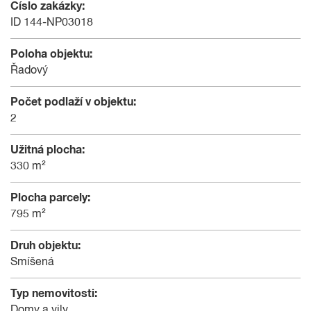
Číslo zakázky:
ID 144-NP03018
Poloha objektu:
Řadový
Počet podlaží v objektu:
2
Užitná plocha:
330 m²
Plocha parcely:
795 m²
Druh objektu:
Smíšená
Typ nemovitosti:
Domy a vily