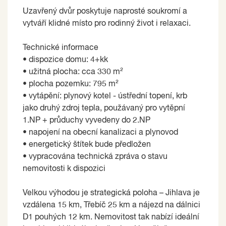
Uzavřený dvůr poskytuje naprosté soukromí a
vytváří klidné místo pro rodinný život i relaxaci.
Technické informace
• dispozice domu: 4+kk
• užitná plocha: cca 330 m²
• plocha pozemku: 795 m²
• vytápění: plynový kotel - ústřední topení, krb
jako druhý zdroj tepla, použávaný pro vytěpní
1.NP + průduchy vyvedeny do 2.NP
• napojení na obecní kanalizaci a plynovod
• energetický štítek bude předložen
• vypracována technická zpráva o stavu
nemovitosti k dispozici
Velkou výhodou je strategická poloha – Jihlava je
vzdálena 15 km, Třebíč 25 km a nájezd na dálnici
D1 pouhých 12 km. Nemovitost tak nabízí ideální