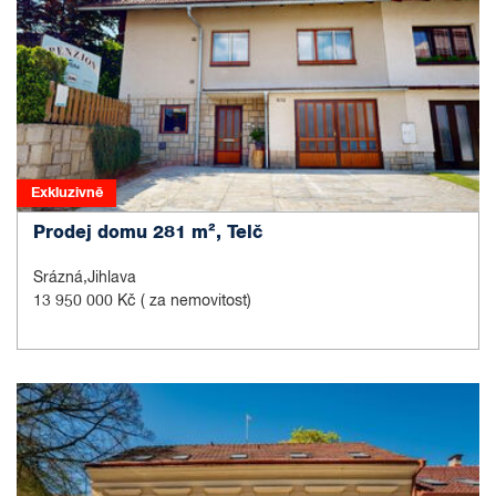
Exkluzivně
Prodej domu 281 m², Telč
Srázná,Jihlava
13 950 000 Kč
( za nemovitost)