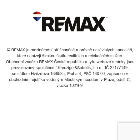
© REMAX je mezinárodní síť finančně a právně nezávislých kanceláří,
které nabízejí širokou škálu realitních a relokačních služeb.
Obchodní značka REMAX Česká republika a tyto webové stránky jsou
provozovány společností Kreuziger&Sobotik, s.r.o., IČ 27177149,
se sídlem Hvězdova 1689/2a, Praha 4, PSČ 140 00, zapsanou v
obchodním rejstříku vedeným Městským soudem v Praze, oddíl C,
vložka 102169.