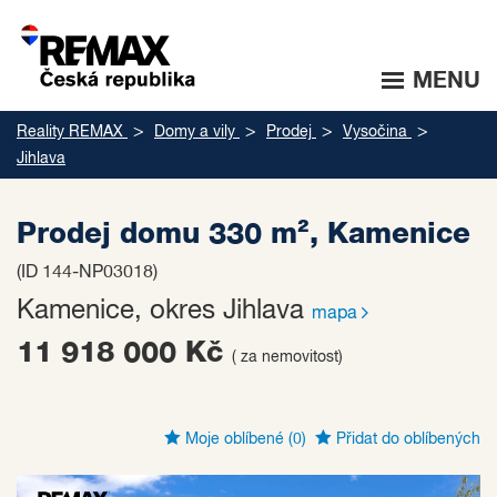
MENU
Reality REMAX
Domy a vily
Prodej
Vysočina
Jihlava
Prodej domu 330 m², Kamenice
(ID 144-NP03018)
Kamenice, okres Jihlava
mapa
11 918 000 Kč
( za nemovitost)
Moje oblíbené
(0)
Přidat do oblíbených