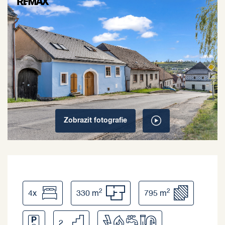
Zobrazit
fotografie
2
2
4x
330 m
795 m
2