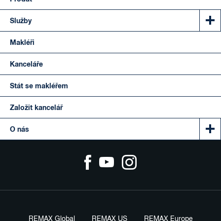
Služby
Makléři
Kanceláře
Stát se makléřem
Založit kancelář
O nás
REMAX Global
REMAX US
REMAX Europe