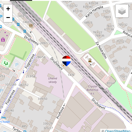
+
−
©
OpenStreetMap