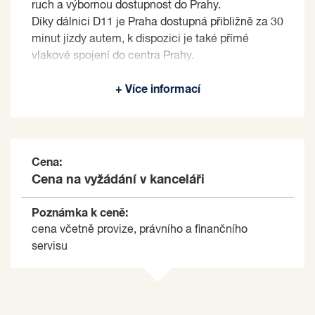
ruch a výbornou dostupnost do Prahy.
Díky dálnici D11 je Praha dostupná přibližně za 30
minut jízdy autem, k dispozici je také přímé
vlakové spojení do centra Prahy.
Prodávající si vyhrazuje právo vybrat kupujícího
+ Více informací
na základě jím zvolených kritérií.
Cena:
Cena na vyžádání v kanceláři
Poznámka k ceně:
cena včetně provize, právního a finančního
servisu