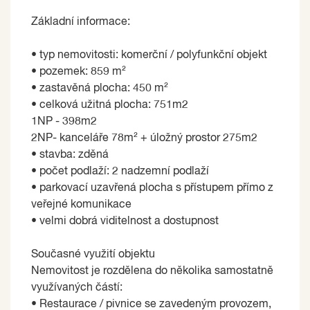
Základní informace:
• typ nemovitosti: komerční / polyfunkční objekt
• pozemek: 859 m²
• zastavěná plocha: 450 m²
• celková užitná plocha: 751m2
1NP - 398m2
2NP- kanceláře 78m² + úložný prostor 275m2
• stavba: zděná
• počet podlaží: 2 nadzemní podlaží
• parkovací uzavřená plocha s přístupem přímo z
veřejné komunikace
• velmi dobrá viditelnost a dostupnost
Současné využití objektu
Nemovitost je rozdělena do několika samostatně
využívaných částí:
• Restaurace / pivnice se zavedeným provozem,