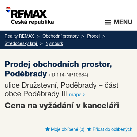
MENU
Reality REMAX
Obchodní prostory
Prodej
Středočeský kraj
Nymburk
Prodej obchodních prostor,
Poděbrady
(ID 114-NP10684)
ulice Družstevní, Poděbrady – část
obce Poděbrady III
mapa
Cena na vyžádání v kanceláři
Moje oblíbené
(0)
Přidat do oblíbených