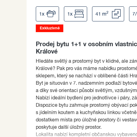
2
1x
1x
41 m
7
Exkluzivně
Prodej bytu 1+1 v osobním vlastnic
Králové
Hledáte světlý a prostorný byt v klidné, ale z
Králové? Pak pro vás máme nabídku prostornéh
sklepem, který se nachází v oblíbené části Hr
Byt je situován v 7. nadzemním podlaží byto
a díky své orientaci působí světlým, vzdušný
Nabízí ideální bydlení pro jednotlivce i páry, z
Dispozice bytu zahrnuje prostorný obývací po
s jídelním koutem a kuchyňskou linkou včetně
dostatkem místa pro úložné prostory či vestavě
poskytuje další úložný prostor.
Lokalita nabízí kompletní občanskou vybaveno