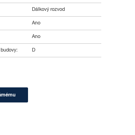
Dálkový rozvod
Ano
Ano
 budovy:
D
námému