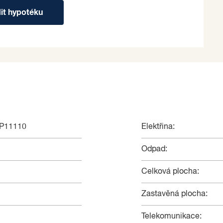
dit hypotéku
NP11110
Elektřina:
Odpad:
Celková plocha:
Zastavěná plocha:
Telekomunikace: