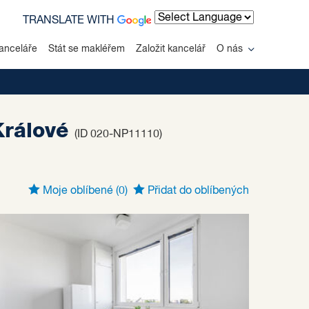
TRANSLATE WITH
Powered by
anceláře
Stát se makléřem
Založit kancelář
O nás
Králové
(ID 020-NP11110)
Moje oblíbené
(0)
Přidat do oblíbených