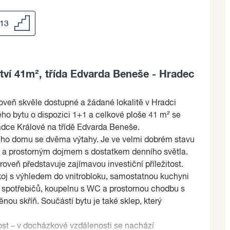
/13
tví 41m², třída Edvarda Beneše - Hradec
ároveň skvěle dostupné a žádané lokalitě v Hradci
o bytu o dispozici 1+1 a celkové ploše 41 m² se
adce Králové na třídě Edvarda Beneše.
vého domu se dvěma výtahy. Je ve velmi dobrém stavu
m a prostorným dojmem s dostatkem denního světla.
ároveň představuje zajímavou investiční příležitost.
koj s výhledem do vnitrobloku, samostatnou kuchyni
 spotřebičů, koupelnu s WC a prostornou chodbu s
nou skříň. Součástí bytu je také sklep, který
st – v docházkové vzdálenosti se nachází