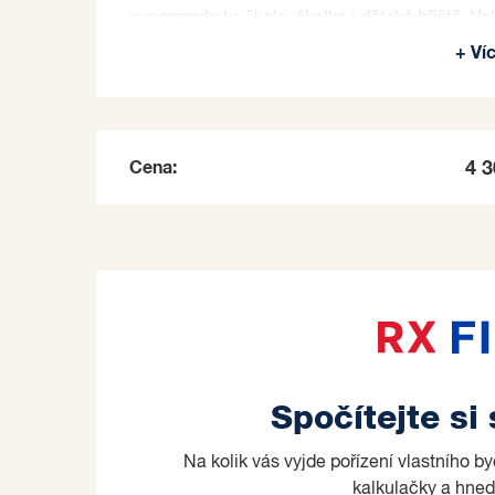
supermarkety, škola, školka i dětská hřiště. 
pohodlné parkování v okolí domu. Milovníci spo
+ Ví
blízkém okolí.
Pokud vás tato nabídka zaujala, neváhejte mě
prohlídky.
Prodávající si vyhrazuje právo vybrat kupujícíh
Cena:
4 
Spočítejte si
Na kolik vás vyjde pořízení vlastního b
kalkulačky a hned