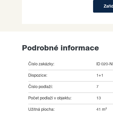
Zaří
Podrobné informace
Číslo zakázky:
ID 020-
Dispozice:
1+1
Číslo podlaží:
7
Počet podlaží v objektu:
13
Užitná plocha:
41 m²