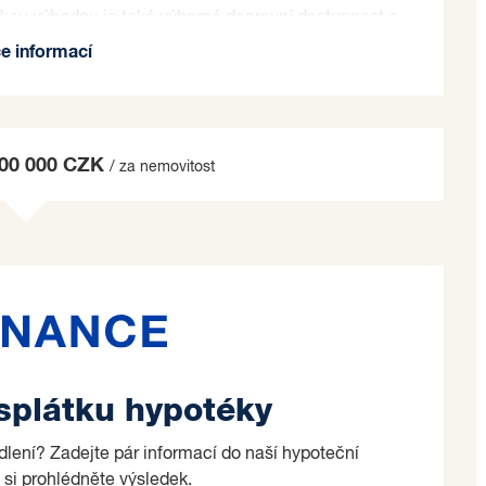
Velkou výhodou je také výborná dopravní dostupnost a
rtu a přírody ocení množství zeleně a sportovišť v
ce informací
 kontaktovat pro více informací nebo domluvení
o na základě jím zvolených kritérií.
300 000 CZK
/ za nemovitost
 splátku hypotéky
ydlení? Zadejte pár informací do naší hypoteční
 si prohlédněte výsledek.