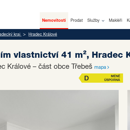
Nemovitosti
Prodat
Služby
Makléři
K
adecký kraj
Hradec Králové
ím vlastnictví 41 m², Hradec 
ec Králové – část obce Třebeš
mapa
MÉNĚ
D
ÚSPORNÁ