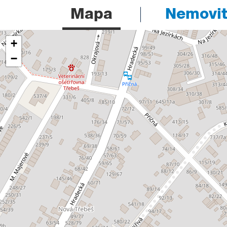
Mapa
Nemovito
+
−