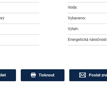
á
Voda:
brý
Vybaveno:
Výtah:
Energetická náročnost
ílet
Tisknout
Poslat z