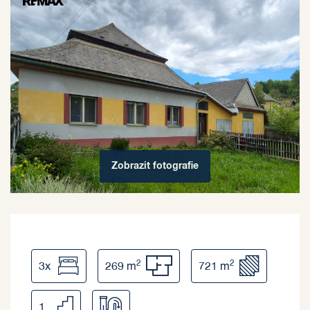
Zobrazit
fotografie
2
2
3x
269 m
721 m
1