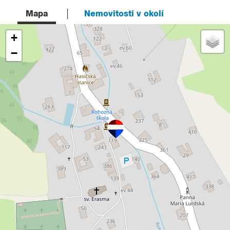
Mapa
Nemovitosti v okolí
+
−