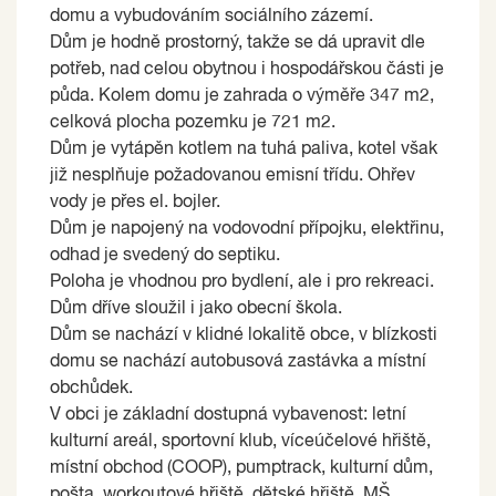
domu a vybudováním sociálního zázemí.
Dům je hodně prostorný, takže se dá upravit dle
potřeb, nad celou obytnou i hospodářskou části je
půda. Kolem domu je zahrada o výměře 347 m2,
celková plocha pozemku je 721 m2.
Dům je vytápěn kotlem na tuhá paliva, kotel však
již nesplňuje požadovanou emisní třídu. Ohřev
vody je přes el. bojler.
Dům je napojený na vodovodní přípojku, elektřinu,
odhad je svedený do septiku.
Poloha je vhodnou pro bydlení, ale i pro rekreaci.
Dům dříve sloužil i jako obecní škola.
Dům se nachází v klidné lokalitě obce, v blízkosti
domu se nachází autobusová zastávka a místní
obchůdek.
V obci je základní dostupná vybavenost: letní
kulturní areál, sportovní klub, víceúčelové hřiště,
místní obchod (COOP), pumptrack, kulturní dům,
pošta, workoutové hřiště, dětské hřiště, MŠ,