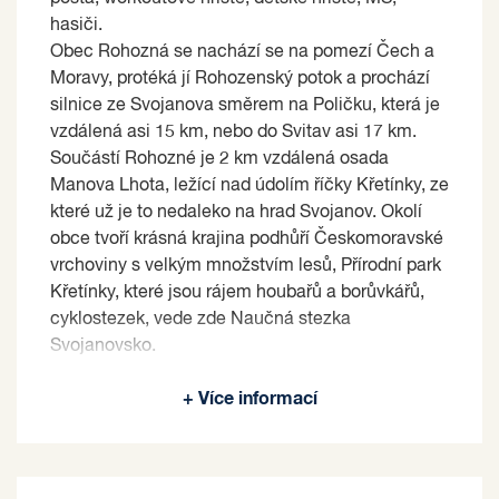
hasiči.
Obec Rohozná se nachází se na pomezí Čech a
Moravy, protéká jí Rohozenský potok a prochází
silnice ze Svojanova směrem na Poličku, která je
vzdálená asi 15 km, nebo do Svitav asi 17 km.
Součástí Rohozné je 2 km vzdálená osada
Manova Lhota, ležící nad údolím říčky Křetínky, ze
které už je to nedaleko na hrad Svojanov. Okolí
obce tvoří krásná krajina podhůří Českomoravské
vrchoviny s velkým množstvím lesů, Přírodní park
Křetínky, které jsou rájem houbařů a borůvkářů,
cyklostezek, vede zde Naučná stezka
Svojanovsko.
Prodávající si vyhrazuje právo vybrat kupujícího
+ Více informací
na základě jím zvolených kritérií.