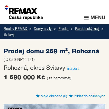
MENU
Reality REMAX
Domy a vily
Prodej
Pardubický kraj
Svitavy
Prodej domu 269 m², Rohozná
(ID 020-NP11171)
Rohozná, okres Svitavy
mapa
1 690 000 Kč
( za nemovitost)
Moje oblíbené
(0)
Přidat do oblíbených