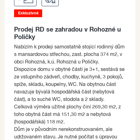
Exkluzivně
Prodej RD se zahradou v Rohozné u
Poličky
Nabízím k prodeji samostatně stojící rodinný dům
s mansardovou střechou, zast. plocha 374 m2, v
obci Rohozná, k.ú. Rohozná u Poličky.
Dispozice domu v obytné části je 3+1, sestává se
ze vstupního zádveří, chodby, kuchyně, 3 pokojů,
spíže, skladu, koupelny, WC. Na obytnou část
navazuje bývalá hospodářská část (nebytová
část), a to suché WC, stodola a 2 sklady.
Celková výměra užitné plochy činí 269,30 m2, z
toho obytná část má 151,30 m2 a nebytová
(hospodářská) 118 m2.
Dům je v původním nerekonstruovaném, ale
udržovaném stavu. Je nutné počítat s úpravou