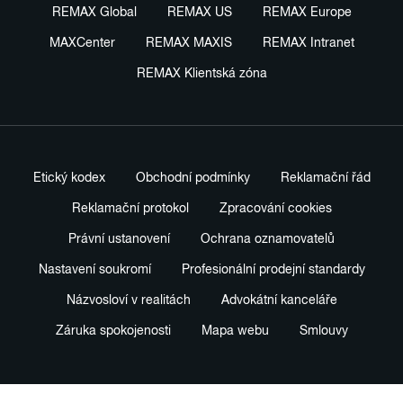
REMAX Global
REMAX US
REMAX Europe
MAXCenter
REMAX MAXIS
REMAX Intranet
REMAX Klientská zóna
Etický kodex
Obchodní podmínky
Reklamační řád
Reklamační protokol
Zpracování cookies
Právní ustanovení
Ochrana oznamovatelů
Nastavení soukromí
Profesionální prodejní standardy
Názvosloví v realitách
Advokátní kanceláře
Záruka spokojenosti
Mapa webu
Smlouvy