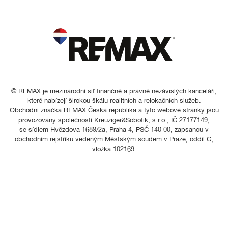
© REMAX je mezinárodní síť finančně a právně nezávislých kanceláří,
které nabízejí širokou škálu realitních a relokačních služeb.
Obchodní značka REMAX Česká republika a tyto webové stránky jsou
provozovány společností Kreuziger&Sobotik, s.r.o., IČ 27177149,
se sídlem Hvězdova 1689/2a, Praha 4, PSČ 140 00, zapsanou v
obchodním rejstříku vedeným Městským soudem v Praze, oddíl C,
vložka 102169.