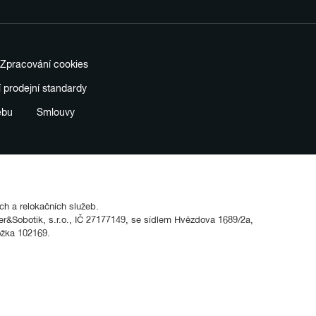
Zpracování cookies
í prodejní standardy
ebu
Smlouvy
ích a relokačních služeb.
&Sobotik, s.r.o., IČ 27177149, se sídlem Hvězdova 1689/2a,
ožka 102169.