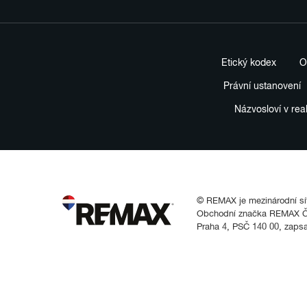
Etický kodex
O
Právní ustanovení
Názvosloví v rea
© REMAX je mezinárodní síť 
Obchodní značka REMAX Čes
Praha 4, PSČ 140 00, zaps