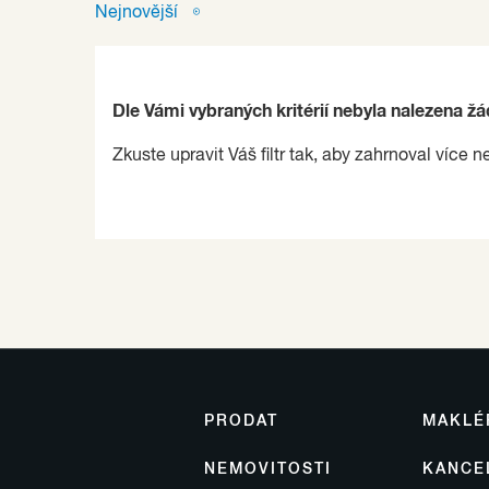
Nejnovější
Dle Vámi vybraných kritérií nebyla nalezena ž
Zkuste upravit Váš filtr tak, aby zahrnoval více n
PRODAT
MAKLÉ
NEMOVITOSTI
KANCE