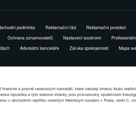
bchodní podmínky
Reklamační řád
Reklamační protokol
Ochrana oznamovatelů
Nastavení soukromí
Profesionáln
litách
Advokátní kanceláře
Záruka spokojenosti
Mapa w
finančně a právně nezávislých kanceláří, které nabízejí širokou škálu realitn
ká republika a tyto webové stránky jsou provozovány společností Kreuziger
anou v obchodním rejstříku vedeným Městským soudem v Praze, oddíl C, vl