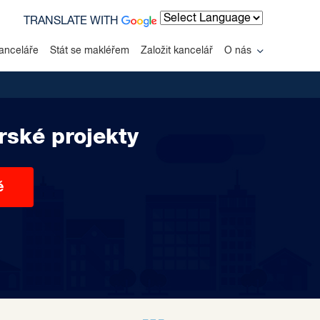
TRANSLATE WITH
Powered by
anceláře
Stát se makléřem
Založit kancelář
O nás
rské projekty
ě