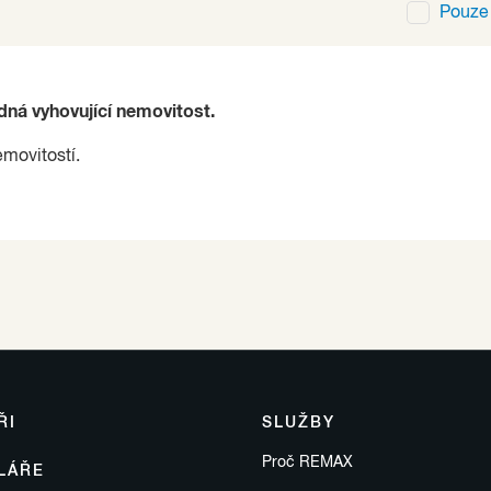
Pouz
ádná vyhovující nemovitost.
emovitostí.
ŘI
SLUŽBY
Proč REMAX
LÁŘE