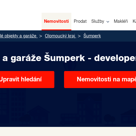
Nemovitosti
Prodat
Služby
Makléři
K
é objekty a garáže
Olomoucký kraj
Šumperk
 a garáže Šumperk - develope
Upravit hledání
Nemovitosti na map