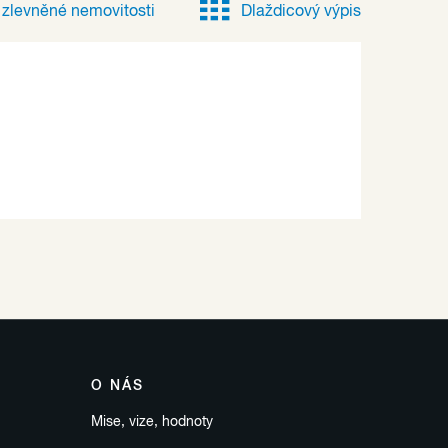
e
zlevněné
nemovitosti
Dlaždicový výpis
O NÁS
Mise, vize, hodnoty