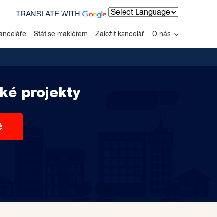
TRANSLATE WITH
Powered by
anceláře
Stát se makléřem
Založit kancelář
O nás
ké projekty
ě