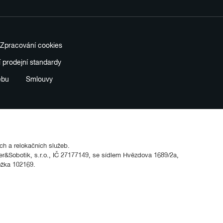
Zpracování cookies
í prodejní standardy
ebu
Smlouvy
ích a relokačních služeb.
&Sobotik, s.r.o., IČ 27177149, se sídlem Hvězdova 1689/2a,
ožka 102169.