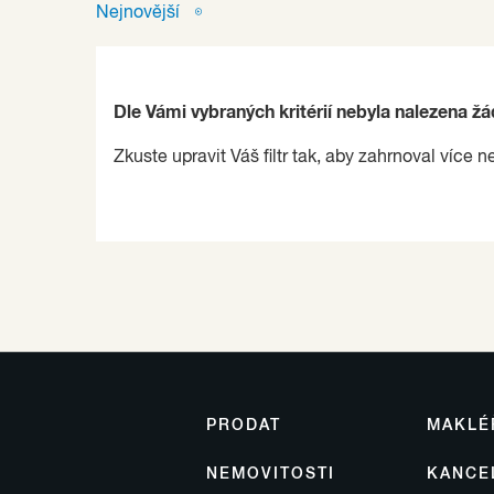
Nejnovější
Dle Vámi vybraných kritérií nebyla nalezena ž
Zkuste upravit Váš filtr tak, aby zahrnoval více n
PRODAT
MAKLÉ
NEMOVITOSTI
KANCE