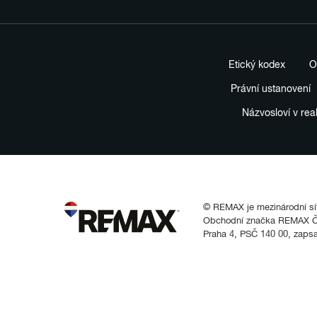
Etický kodex
O
Právní ustanovení
Názvosloví v rea
© REMAX je mezinárodní síť 
Obchodní značka REMAX Čes
Praha 4, PSČ 140 00, zaps