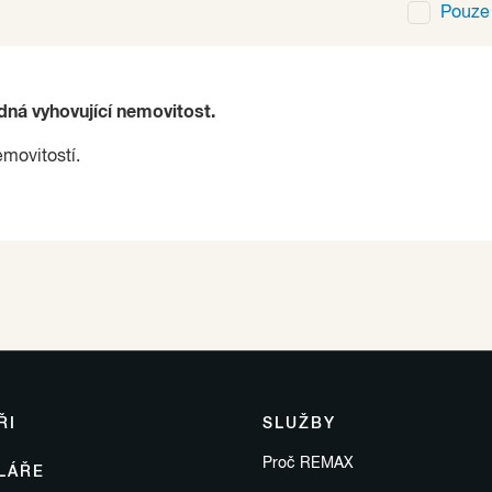
Pouz
ádná vyhovující nemovitost.
emovitostí.
ŘI
SLUŽBY
Proč REMAX
LÁŘE