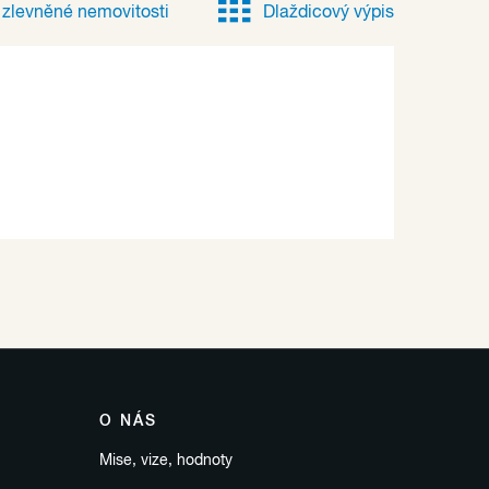
e
zlevněné
nemovitosti
Dlaždicový výpis
O NÁS
Mise, vize, hodnoty