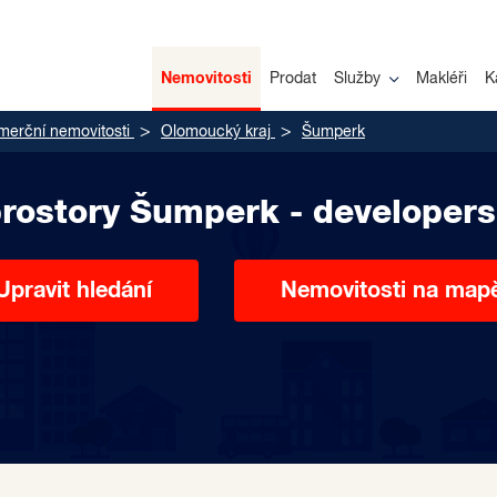
Nemovitosti
Prodat
Služby
Makléři
K
merční nemovitosti
Olomoucký kraj
Šumperk
rostory Šumperk - developers
Upravit hledání
Nemovitosti na map