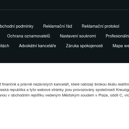
bchodní podmínky
Reklamační řád
Reklamační protokol
Ochrana oznamovatelů
Nastavení soukromí
Profesionáln
litách
Advokátní kanceláře
Záruka spokojenosti
Mapa w
finančně a právně nezávislých kanceláří, které nabízejí širokou škálu realitn
ká republika a tyto webové stránky jsou provozovány společností Kreuziger
anou v obchodním rejstříku vedeným Městským soudem v Praze, oddíl C, vl