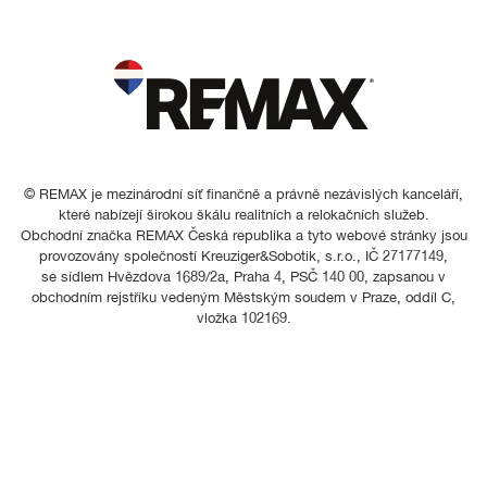
© REMAX je mezinárodní síť finančně a právně nezávislých kanceláří,
které nabízejí širokou škálu realitních a relokačních služeb.
Obchodní značka REMAX Česká republika a tyto webové stránky jsou
provozovány společností Kreuziger&Sobotik, s.r.o., IČ 27177149,
se sídlem Hvězdova 1689/2a, Praha 4, PSČ 140 00, zapsanou v
obchodním rejstříku vedeným Městským soudem v Praze, oddíl C,
vložka 102169.