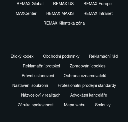
REMAX Global
REMAX US
REMAX Europe
MAXCenter
REMAX MAXIS
REMAX Intranet
REMAX Klientská zóna
Etický kodex
Obchodní podmínky
Reklamační řád
Reklamační protokol
Zpracování cookies
Právní ustanovení
Ochrana oznamovatelů
Nastavení soukromí
Profesionální prodejní standardy
Názvosloví v realitách
Advokátní kanceláře
Záruka spokojenosti
Mapa webu
Smlouvy