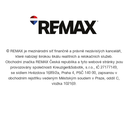
© REMAX je mezinárodní síť finančně a právně nezávislých kanceláří,
které nabízejí širokou škálu realitních a relokačních služeb.
Obchodní značka REMAX Česká republika a tyto webové stránky jsou
provozovány společností Kreuziger&Sobotik, s.r.o., IČ 27177149,
se sídlem Hvězdova 1689/2a, Praha 4, PSČ 140 00, zapsanou v
obchodním rejstříku vedeným Městským soudem v Praze, oddíl C,
vložka 102169.