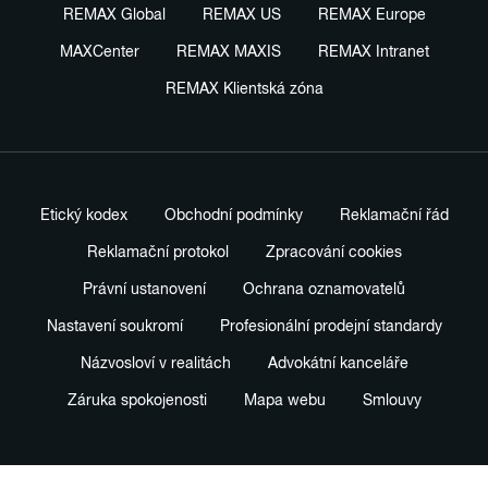
REMAX Global
REMAX US
REMAX Europe
MAXCenter
REMAX MAXIS
REMAX Intranet
REMAX Klientská zóna
Etický kodex
Obchodní podmínky
Reklamační řád
Reklamační protokol
Zpracování cookies
Právní ustanovení
Ochrana oznamovatelů
Nastavení soukromí
Profesionální prodejní standardy
Názvosloví v realitách
Advokátní kanceláře
Záruka spokojenosti
Mapa webu
Smlouvy