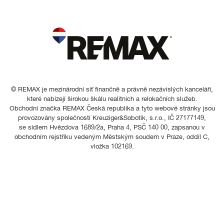
© REMAX je mezinárodní síť finančně a právně nezávislých kanceláří,
které nabízejí širokou škálu realitních a relokačních služeb.
Obchodní značka REMAX Česká republika a tyto webové stránky jsou
provozovány společností Kreuziger&Sobotik, s.r.o., IČ 27177149,
se sídlem Hvězdova 1689/2a, Praha 4, PSČ 140 00, zapsanou v
obchodním rejstříku vedeným Městským soudem v Praze, oddíl C,
vložka 102169.