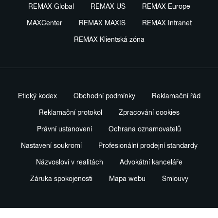
REMAX Global
REMAX US
REMAX Europe
MAXCenter
REMAX MAXIS
REMAX Intranet
REMAX Klientská zóna
Etický kodex
Obchodní podmínky
Reklamační řád
Reklamační protokol
Zpracování cookies
Právní ustanovení
Ochrana oznamovatelů
Nastavení soukromí
Profesionální prodejní standardy
Názvosloví v realitách
Advokátní kanceláře
Záruka spokojenosti
Mapa webu
Smlouvy