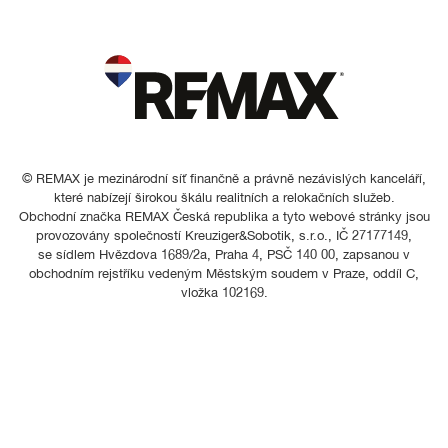
© REMAX je mezinárodní síť finančně a právně nezávislých kanceláří,
které nabízejí širokou škálu realitních a relokačních služeb.
Obchodní značka REMAX Česká republika a tyto webové stránky jsou
provozovány společností Kreuziger&Sobotik, s.r.o., IČ 27177149,
se sídlem Hvězdova 1689/2a, Praha 4, PSČ 140 00, zapsanou v
obchodním rejstříku vedeným Městským soudem v Praze, oddíl C,
vložka 102169.