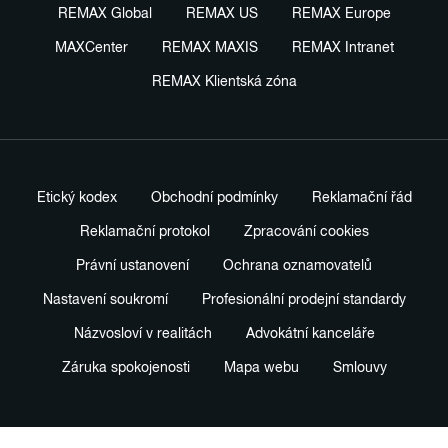
REMAX Global
REMAX US
REMAX Europe
MAXCenter
REMAX MAXIS
REMAX Intranet
REMAX Klientská zóna
Etický kodex
Obchodní podmínky
Reklamační řád
Reklamační protokol
Zpracování cookies
Právní ustanovení
Ochrana oznamovatelů
Nastavení soukromí
Profesionální prodejní standardy
Názvosloví v realitách
Advokátní kanceláře
Záruka spokojenosti
Mapa webu
Smlouvy