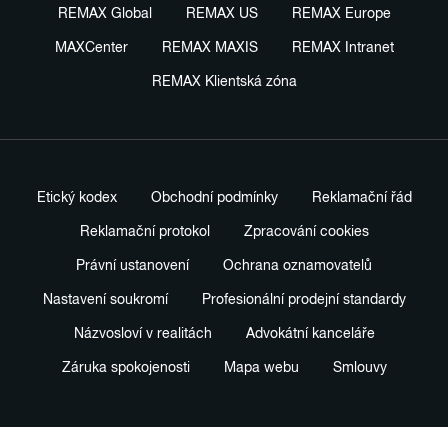
REMAX Global
REMAX US
REMAX Europe
MAXCenter
REMAX MAXIS
REMAX Intranet
REMAX Klientská zóna
Etický kodex
Obchodní podmínky
Reklamační řád
Reklamační protokol
Zpracování cookies
Právní ustanovení
Ochrana oznamovatelů
Nastavení soukromí
Profesionální prodejní standardy
Názvosloví v realitách
Advokátní kanceláře
Záruka spokojenosti
Mapa webu
Smlouvy