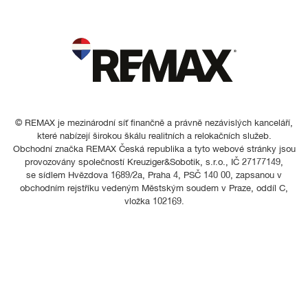
© REMAX je mezinárodní síť finančně a právně nezávislých kanceláří,
které nabízejí širokou škálu realitních a relokačních služeb.
Obchodní značka REMAX Česká republika a tyto webové stránky jsou
provozovány společností Kreuziger&Sobotik, s.r.o., IČ 27177149,
se sídlem Hvězdova 1689/2a, Praha 4, PSČ 140 00, zapsanou v
obchodním rejstříku vedeným Městským soudem v Praze, oddíl C,
vložka 102169.