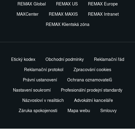
REMAX Global
REMAX US
REMAX Europe
MAXCenter
REMAX MAXIS
REMAX Intranet
REMAX Klientská zóna
Etický kodex
Obchodní podmínky
Reklamační řád
Reklamační protokol
Zpracování cookies
Právní ustanovení
Ochrana oznamovatelů
Nastavení soukromí
Profesionální prodejní standardy
Názvosloví v realitách
Advokátní kanceláře
Záruka spokojenosti
Mapa webu
Smlouvy