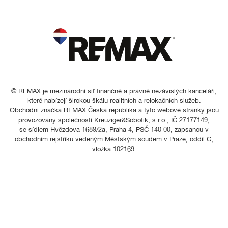
© REMAX je mezinárodní síť finančně a právně nezávislých kanceláří,
které nabízejí širokou škálu realitních a relokačních služeb.
Obchodní značka REMAX Česká republika a tyto webové stránky jsou
provozovány společností Kreuziger&Sobotik, s.r.o., IČ 27177149,
se sídlem Hvězdova 1689/2a, Praha 4, PSČ 140 00, zapsanou v
obchodním rejstříku vedeným Městským soudem v Praze, oddíl C,
vložka 102169.