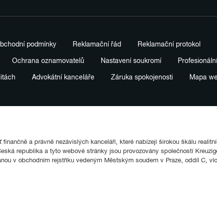
bchodní podmínky
Reklamační řád
Reklamační protokol
Ochrana oznamovatelů
Nastavení soukromí
Profesionáln
litách
Advokátní kanceláře
Záruka spokojenosti
Mapa w
finančně a právně nezávislých kanceláří, které nabízejí širokou škálu realitn
ká republika a tyto webové stránky jsou provozovány společností Kreuziger
anou v obchodním rejstříku vedeným Městským soudem v Praze, oddíl C, vl