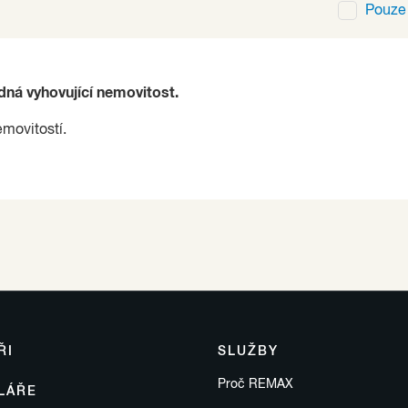
Pouz
ádná vyhovující nemovitost.
emovitostí.
ŘI
SLUŽBY
Proč REMAX
LÁŘE