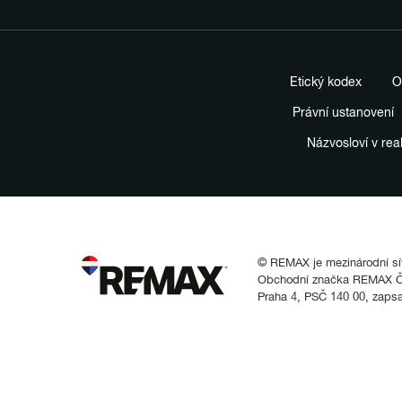
Etický kodex
O
Právní ustanovení
Názvosloví v rea
© REMAX je mezinárodní síť 
Obchodní značka REMAX Čes
Praha 4, PSČ 140 00, zaps