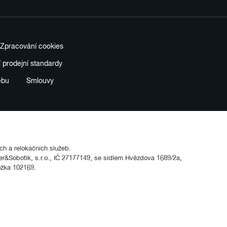
Zpracování cookies
í prodejní standardy
ebu
Smlouvy
ích a relokačních služeb.
&Sobotik, s.r.o., IČ 27177149, se sídlem Hvězdova 1689/2a,
ožka 102169.