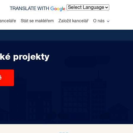
TRANSLATE WITH
Powered by
anceláře
Stát se makléřem
Založit kancelář
O nás
ké projekty
ě