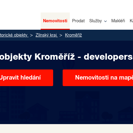
Nemovitosti
Prodat
Služby
Makléři
K
torické objekty
Zlínský kraj
Kroměříž
 objekty Kroměříž - developers
Upravit hledání
Nemovitosti na map