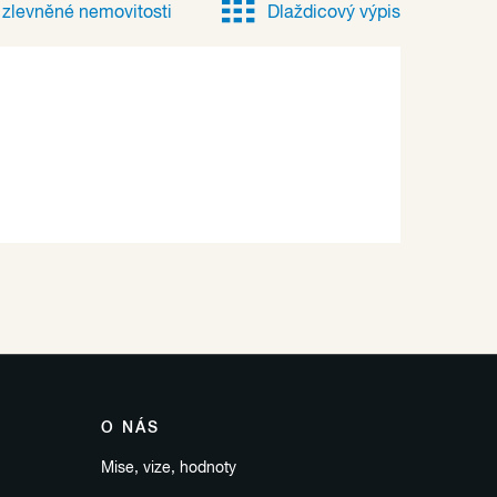
e
zlevněné
nemovitosti
Dlaždicový výpis
O NÁS
Mise, vize, hodnoty