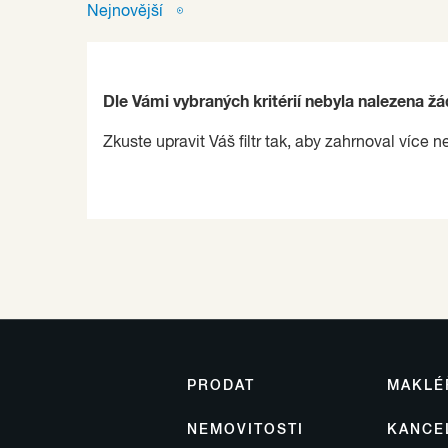
Nejnovější
Dle Vámi vybraných kritérií nebyla nalezena ž
Zkuste upravit Váš filtr tak, aby zahrnoval více n
PRODAT
MAKLÉ
NEMOVITOSTI
KANCE