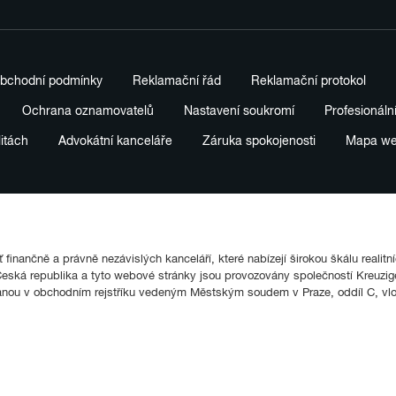
bchodní podmínky
Reklamační řád
Reklamační protokol
Ochrana oznamovatelů
Nastavení soukromí
Profesionáln
litách
Advokátní kanceláře
Záruka spokojenosti
Mapa w
finančně a právně nezávislých kanceláří, které nabízejí širokou škálu realitn
ká republika a tyto webové stránky jsou provozovány společností Kreuziger
anou v obchodním rejstříku vedeným Městským soudem v Praze, oddíl C, vl