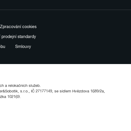
Zpracování cookies
í prodejní standardy
ebu
Smlouvy
ích a relokačních služeb.
&Sobotik, s.r.o., IČ 27177149, se sídlem Hvězdova 1689/2a,
ožka 102169.