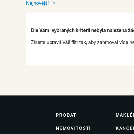
Nejnovější
Dle Vámi vybraných kritérií nebyla nalezena ž
Zkuste upravit Váš filtr tak, aby zahrnoval více n
PRODAT
MAKLÉ
NEMOVITOSTI
KANCE