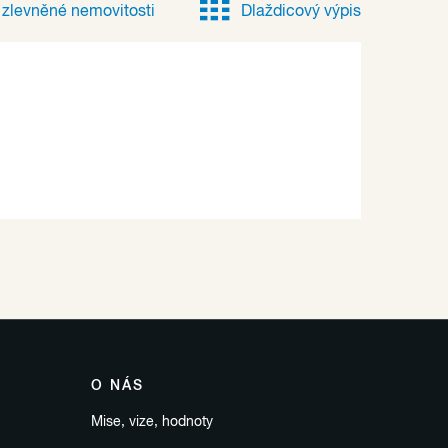
e
zlevněné
nemovitosti
Dlaždicový výpis
O NÁS
Mise, vize, hodnoty