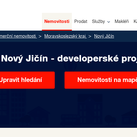
Nemovitosti
Prodat
Služby
Makléři
K
merční nemovitosti
Moravskoslezský kraj
Nový Jičín
 Nový Jičín - developerské pro
Upravit hledání
Nemovitosti na map