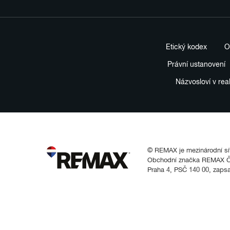
Etický kodex
O
Právní ustanovení
Názvosloví v rea
© REMAX je mezinárodní síť 
Obchodní značka REMAX Čes
Praha 4, PSČ 140 00, zaps