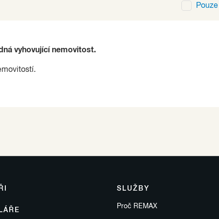
Pouz
ádná vyhovující nemovitost.
emovitostí.
ŘI
SLUŽBY
Proč REMAX
LÁŘE