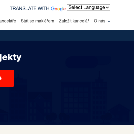
TRANSLATE WITH
Powered by
anceláře
Stát se makléřem
Založit kancelář
O nás
jekty
ě