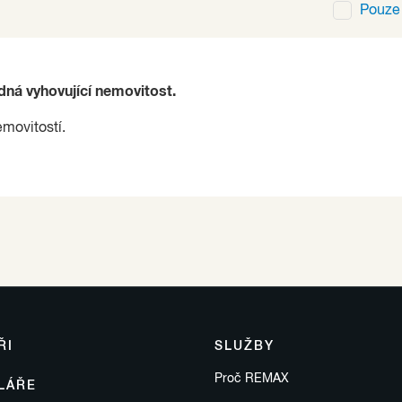
Pouz
ádná vyhovující nemovitost.
emovitostí.
ŘI
SLUŽBY
Proč REMAX
LÁŘE