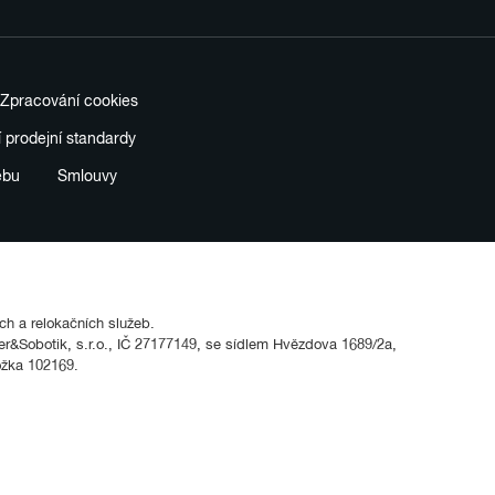
Zpracování cookies
í prodejní standardy
ebu
Smlouvy
ích a relokačních služeb.
&Sobotik, s.r.o., IČ 27177149, se sídlem Hvězdova 1689/2a,
ožka 102169.