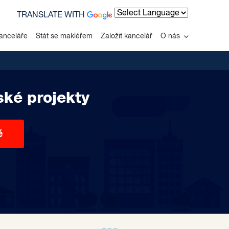
TRANSLATE WITH
Powered by
anceláře
Stát se makléřem
Založit kancelář
O nás
ské projekty
ě