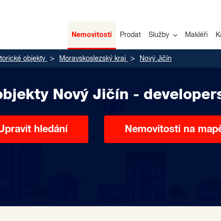
Nemovitosti
Prodat
Služby
Makléři
K
torické objekty
Moravskoslezský kraj
Nový Jičín
objekty Nový Jičín - developer
Upravit hledání
Nemovitosti na map