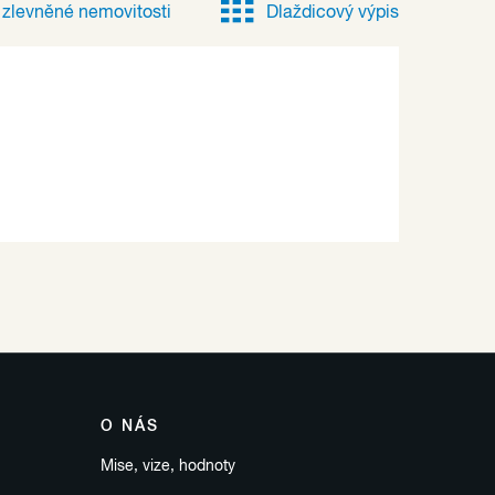
e
zlevněné
nemovitosti
Dlaždicový výpis
O NÁS
Mise, vize, hodnoty