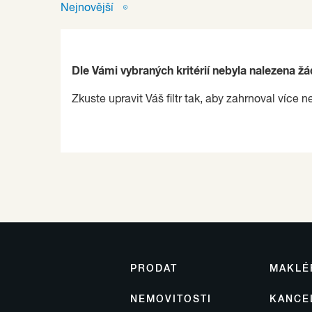
Nejnovější
Dle Vámi vybraných kritérií nebyla nalezena ž
Zkuste upravit Váš filtr tak, aby zahrnoval více n
PRODAT
MAKLÉ
NEMOVITOSTI
KANCE