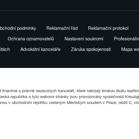
bchodní podmínky
Reklamační řád
Reklamační protokol
Ochrana oznamovatelů
Nastavení soukromí
Profesionáln
litách
Advokátní kanceláře
Záruka spokojenosti
Mapa w
finančně a právně nezávislých kanceláří, které nabízejí širokou škálu realitn
ká republika a tyto webové stránky jsou provozovány společností Kreuziger
anou v obchodním rejstříku vedeným Městským soudem v Praze, oddíl C, vl