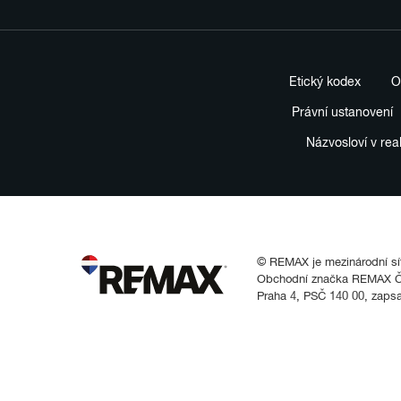
Etický kodex
O
Právní ustanovení
Názvosloví v rea
© REMAX je mezinárodní síť 
Obchodní značka REMAX Čes
Praha 4, PSČ 140 00, zaps